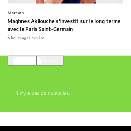
Mercato
Category
Maghnes Akliouche s’investit sur le long terme
avec le Paris Saint-Germain
Publié
6 hours ago
1 min lire
En vedette
Populaire
Il n'y a pas de nouvelles.