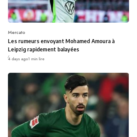
Mercato
Category
Les rumeurs envoyant Mohamed Amoura à
Leipzig rapidement balayées
Publié
4 days ago
1 min lire