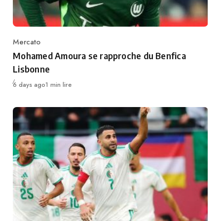
Mercato
Category
Mohamed Amoura se rapproche du Benfica
Lisbonne
Publié
6 days ago
1 min lire