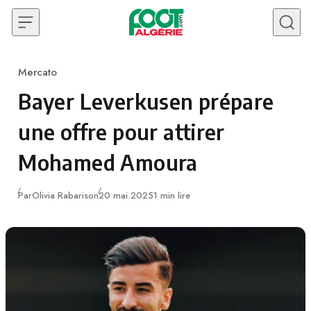
Skip to content
Mercato
Category
Bayer Leverkusen prépare
une offre pour attirer
Mohamed Amoura
Publié
Par
Olivia Rabarison
20 mai 2025
1 min lire