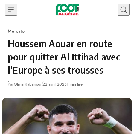
Skip to content
Mercato
Category
Houssem Aouar en route
pour quitter Al Ittihad avec
l’Europe à ses trousses
Publié
Par
Olivia Rabarison
22 avril 2025
1 min lire