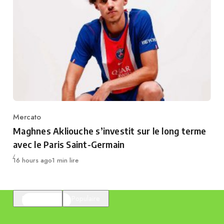
Mercato
Category
Maghnes Akliouche s’investit sur le long terme
avec le Paris Saint-Germain
Publié
16 hours ago
1 min lire
En vedette
Populaire