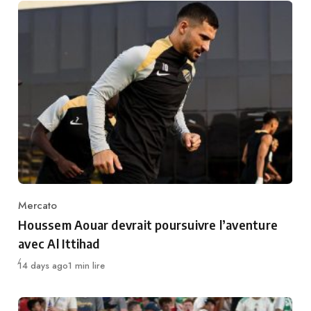
Mercato
Category
Houssem Aouar devrait poursuivre l’aventure
avec Al Ittihad
Publié
14 days ago
1 min lire