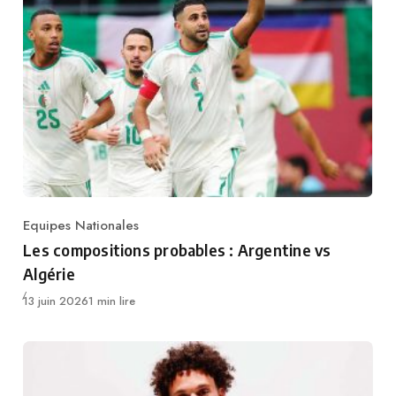
Equipes Nationales
Category
Les compositions probables : Argentine vs
Algérie
Publié
13 juin 2026
1 min lire