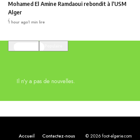
Mohamed El Amine Ramdaoui rebondit à l’USM
Alger
Publié
1 hour ago
1 min lire
En vedette
Populaire
Il n'y a pas de nouvelles.
Accueil
Contactez-nous
© 2026 foot-algerie.com