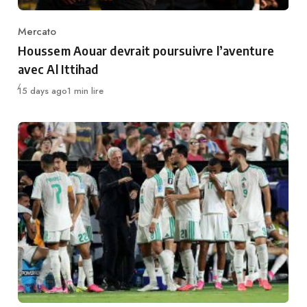
Mercato
Category
Houssem Aouar devrait poursuivre l’aventure
avec Al Ittihad
Publié
15 days ago
1 min lire