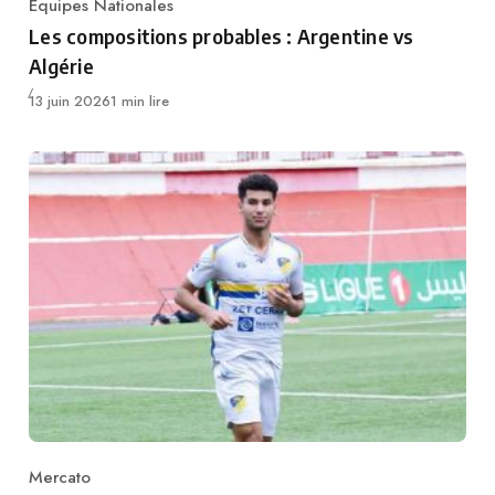
Equipes Nationales
Category
Les compositions probables : Argentine vs
Algérie
Publié
13 juin 2026
1 min lire
Mercato
Category