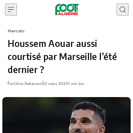
Skip to content
Mercato
Category
Houssem Aouar aussi
courtisé par Marseille l’été
dernier ?
Publié
Par
Olivia Rabarison
20 mars 2025
1 min lire