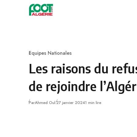
Skip to content
Football
Equipes Nationales
Category
Les raisons du refu
de rejoindre l’Algé
Publié
Par
Ahmed Oul.
27 janvier 2024
1 min lire