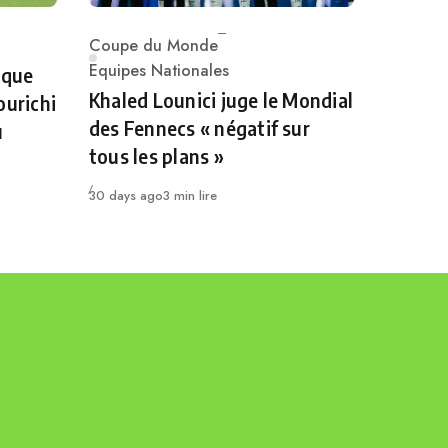
Coupe du Monde
Category
Equipes Nationales
 que
Khaled Lounici juge le Mondial
ourichi
des Fennecs « négatif sur
u
tous les plans »
Publié
30 days ago
3 min lire