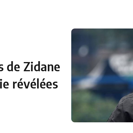
 en Algérie
Equipes Nationales
Verts du Monde
Chaînes-
s de Zidane
rie révélées