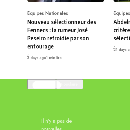
Equipes Nationales
Equipes
Category
Catego
Nouveau sélectionneur des
Abdelm
Fennecs : la rumeur José
critèr
Peseiro refroidie par son
sélect
entourage
Publié
21 days 
Publié
3 days ago
1 min lire
En vedette
Populaire
Il n'y a pas de
nouvelles.