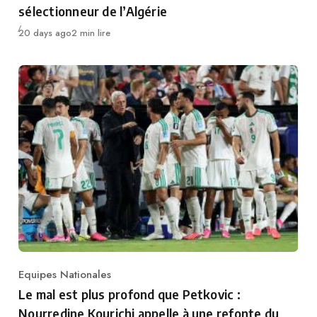
sélectionneur de l’Algérie
Publié
20 days ago
2 min lire
Equipes Nationales
Category
Le mal est plus profond que Petkovic :
Nourredine Kourichi appelle à une refonte du