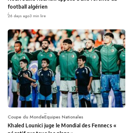
football algérien
Publié
26 days ago
3 min lire
Coupe du Monde
Equipes Nationales
Category
Khaled Lounici juge le Mondial des Fennecs «