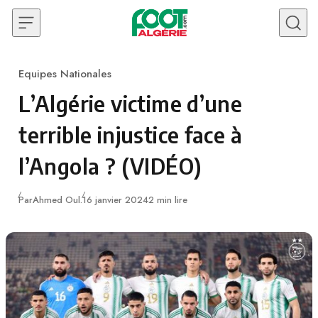
Skip to content
Equipes Nationales
Category
L’Algérie victime d’une
terrible injustice face à
l’Angola ? (VIDÉO)
Publié
Par
Ahmed Oul.
16 janvier 2024
2 min lire