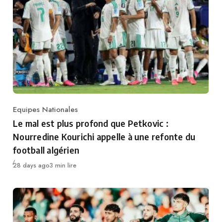
Equipes Nationales
Category
Le mal est plus profond que Petkovic :
Nourredine Kourichi appelle à une refonte du
football algérien
Publié
28 days ago
3 min lire