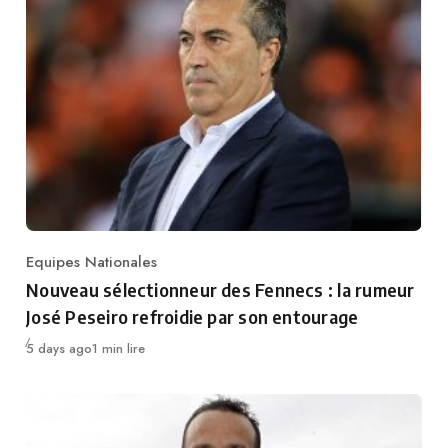
Equipes Nationales
Category
Nouveau sélectionneur des Fennecs : la rumeur
José Peseiro refroidie par son entourage
Publié
5 days ago
1 min lire