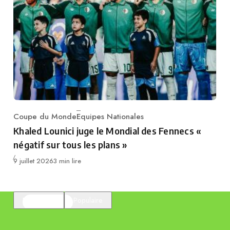
Coupe du Monde
Equipes Nationales
Category
Khaled Lounici juge le Mondial des Fennecs «
négatif sur tous les plans »
Publié
9 juillet 2026
3 min lire
En vedette
Populaire