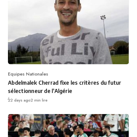
Equipes Nationales
Category
Abdelmalek Cherrad fixe les critères du futur
sélectionneur de l’Algérie
Publié
22 days ago
2 min lire