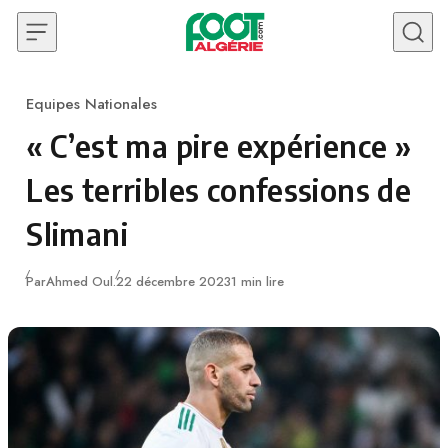
Skip to content
Equipes Nationales
Category
« C’est ma pire expérience »
Les terribles confessions de
Slimani
Publié
Par
Ahmed Oul.
22 décembre 2023
1 min lire