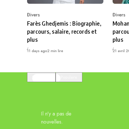
Divers
Divers
Category
Catego
Farès Ghedjemis : Biographie,
Mohame
parcours, salaire, records et
parcou
plus
plus
Publié
Publié
11 days ago
2 min lire
21 avril 
En vedette
Populaire
Il n'y a pas de
nouvelles.