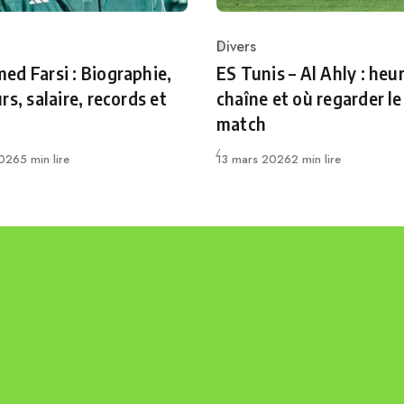
Divers
ry
Category
d Farsi : Biographie,
ES Tunis – Al Ahly : heur
rs, salaire, records et
chaîne et où regarder le
match
Publié
2026
5 min lire
13 mars 2026
2 min lire