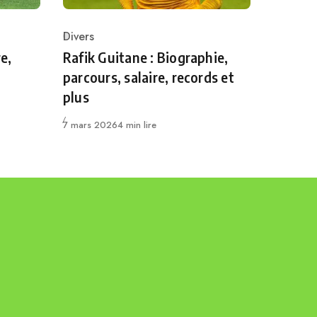
Divers
Category
e,
Rafik Guitane : Biographie,
parcours, salaire, records et
plus
Publié
7 mars 2026
4 min lire