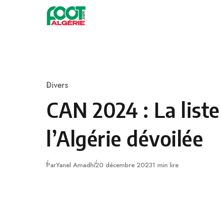
Skip to content
Football
Divers
Category
CAN 2024 : La liste
l’Algérie dévoilée
Publié
Par
Yanel Amadhi
20 décembre 2023
1 min lire