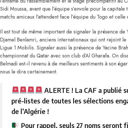
l’entame du rassemblement et le stage précompétitif au C
Sidi Moussa, avant que l’équipe s’envole pour la capitale
matchs amicaux l’attendent face l’équipe du Togo et celle 
Il est tout de même important de signaler la présence de Y
Djamel Benlamri, anciens internationaux qui ont rejoint l
Ligue 1 Mobilis. Signaler aussi la présence de Yacine Brah
championnat du Qatar avec son club d’Al Gharafa. On disai
Belmadi est-il revenu à de meilleurs sentiments à son égar
nous le dira certainement.
ALERTE ! La CAF a publié sur
pré-listes de toutes les sélections en
de l’Algérie !
Pour rappel, seuls 27 noms seront f