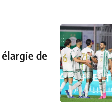
 en Algérie
Equipes Nationales
Verts du Monde
Chaînes-
 élargie de