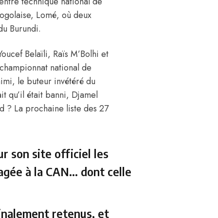
entre technique national de
 togolaise, Lomé, où deux
du Burundi.
oucef Belaïli, Raïs M’Bolhi et
e championnat national de
imi, le buteur invétéré du
t qu’il était banni, Djamel
d ? La prochaine liste des 27
 son site officiel les
gagée à la CAN… dont celle
inalement retenus, et