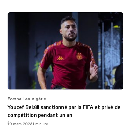
Football en Algérie
Category
Youcef Belaïli sanctionné par la FIFA et privé de
compétition pendant un an
Publié
10 mars 2026
1 min lire