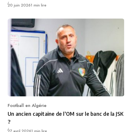
Publié
20 juin 2026
1 min lire
Football en Algérie
Category
Un ancien capitaine de l’OM sur le banc de la JSK
?
Publié
27 avril 2026
1 min lire