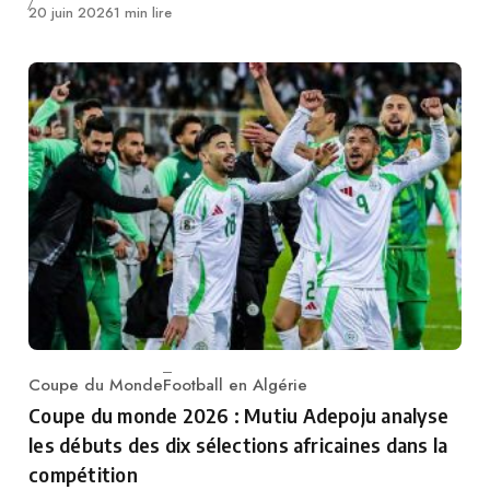
Publié
20 juin 2026
1 min lire
Coupe du Monde
Football en Algérie
Category
Coupe du monde 2026 : Mutiu Adepoju analyse
les débuts des dix sélections africaines dans la
compétition