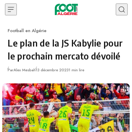
Skip to content
Football en Algérie
Category
Le plan de la JS Kabylie pour
le prochain mercato dévoilé
Publié
Par
Alex Mesbah
13 décembre 2023
1 min lire