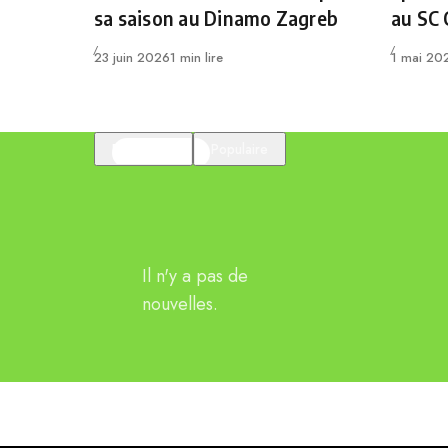
sa saison au Dinamo Zagreb
au SC
Publié
Publié
23 juin 2026
1 min lire
1 mai 20
En vedette
Populaire
Il n'y a pas de
nouvelles.