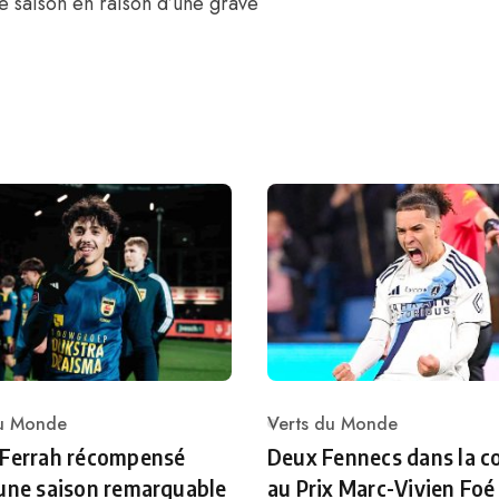
 saison en raison d’une grave
.
du Monde
Verts du Monde
ry
Category
 Ferrah récompensé
Deux Fennecs dans la c
une saison remarquable
au Prix Marc-Vivien Foé