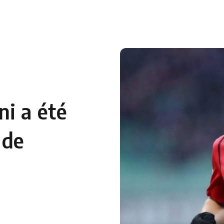
 en Algérie
Equipes Nationales
Verts du Monde
Chaînes-
i a été
 de