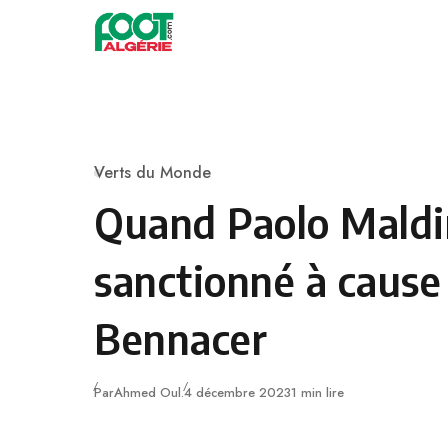
Skip to content
Football
Verts du Monde
Category
Quand Paolo Maldin
sanctionné à cause
Bennacer
Publié
Par
Ahmed Oul.
4 décembre 2023
1 min lire