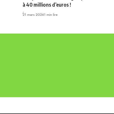
à 40 millions d’euros !
Publié
21 mars 2026
1 min lire