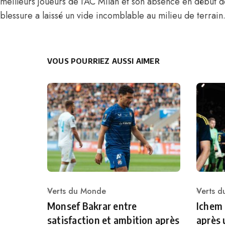
meilleurs joueurs de l’AC Milan
et son absence en début de
blessure a laissé un vide incomblable au milieu de terrain
VOUS POURRIEZ AUSSI AIMER
Verts du Monde
Verts 
Category
Catego
Monsef Bakrar entre
Ichem
satisfaction et ambition après
après 