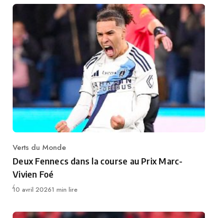
Verts du Monde
Category
Deux Fennecs dans la course au Prix Marc-
Vivien Foé
Publié
10 avril 2026
1 min lire