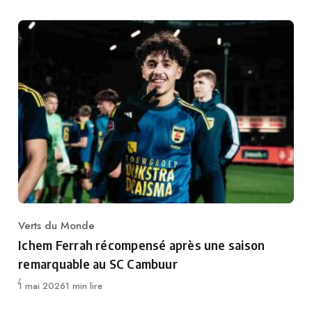
Verts du Monde
Category
Ichem Ferrah récompensé après une saison
remarquable au SC Cambuur
Publié
1 mai 2026
1 min lire