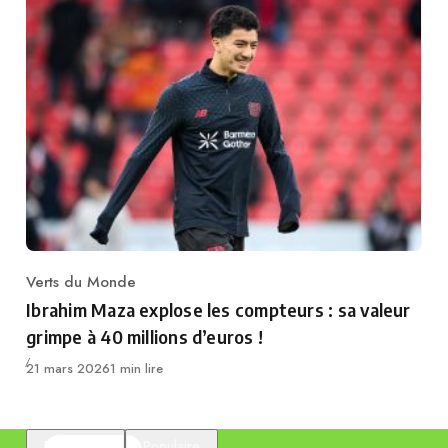
Verts du Monde
Category
Ibrahim Maza explose les compteurs : sa valeur
grimpe à 40 millions d’euros !
Publié
21 mars 2026
1 min lire
En vedette
Populaire