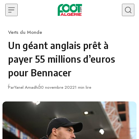
Skip to content
Verts du Monde
Category
Un géant anglais prêt à
payer 55 millions d’euros
pour Bennacer
Publié
Par
Yanel Amadhi
30 novembre 2022
1 min lire