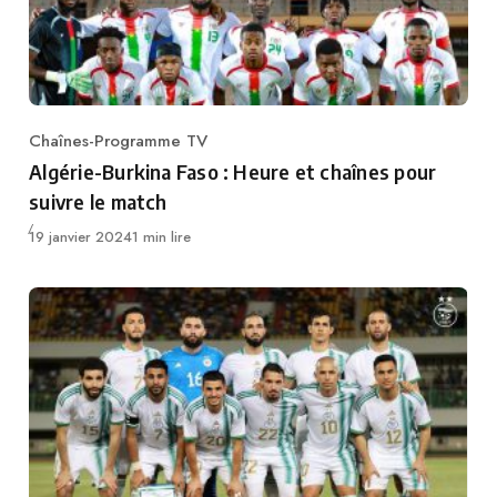
Chaînes-Programme TV
Category
Algérie-Burkina Faso : Heure et chaînes pour
suivre le match
Publié
19 janvier 2024
1 min lire