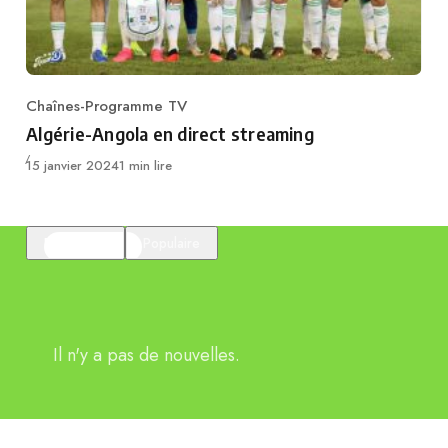
Chaînes-Programme TV
Category
Algérie-Angola en direct streaming
Publié
15 janvier 2024
1 min lire
En vedette
Populaire
Il n'y a pas de nouvelles.