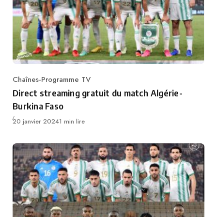
Chaînes-Programme TV
Category
Direct streaming gratuit du match Algérie-
Burkina Faso
Publié
20 janvier 2024
1 min lire