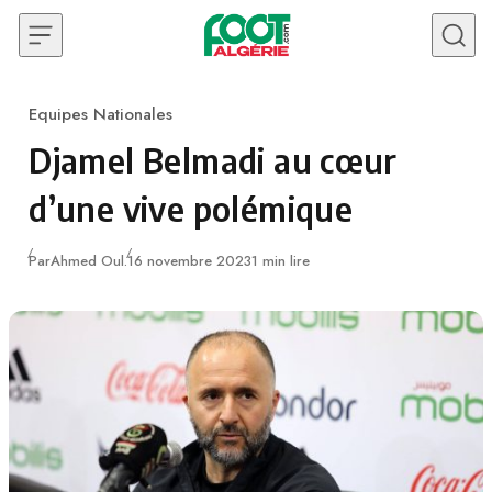
Skip to content
Equipes Nationales
Category
Djamel Belmadi au cœur
d’une vive polémique
Publié
Par
Ahmed Oul.
16 novembre 2023
1 min lire