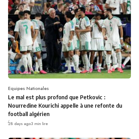
Equipes Nationales
Category
Le mal est plus profond que Petkovic :
Nourredine Kourichi appelle à une refonte du
football algérien
Publié
28 days ago
3 min lire