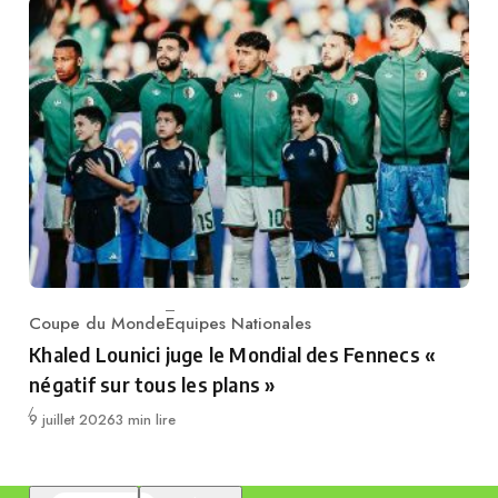
Coupe du Monde
Equipes Nationales
Category
Khaled Lounici juge le Mondial des Fennecs «
négatif sur tous les plans »
Publié
9 juillet 2026
3 min lire