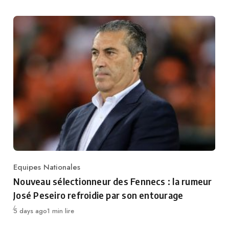
Equipes Nationales
Category
Nouveau sélectionneur des Fennecs : la rumeur
José Peseiro refroidie par son entourage
Publié
5 days ago
1 min lire