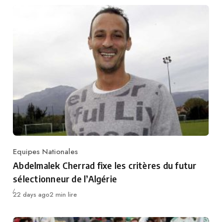
Equipes Nationales
Category
Abdelmalek Cherrad fixe les critères du futur
sélectionneur de l’Algérie
Publié
22 days ago
2 min lire