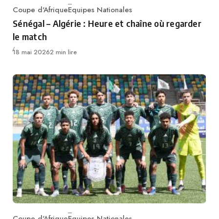
Coupe d'Afrique
Equipes Nationales
Category
Sénégal – Algérie : Heure et chaîne où regarder
le match
Publié
18 mai 2026
2 min lire
Coupe d'Afrique
Equipes Nationales