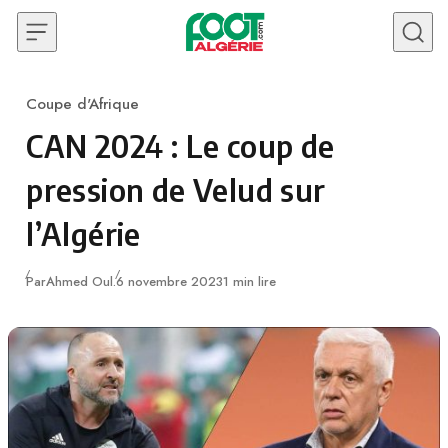
Skip to content
Coupe d'Afrique
Category
CAN 2024 : Le coup de
pression de Velud sur
l’Algérie
Publié
Par
Ahmed Oul.
6 novembre 2023
1 min lire