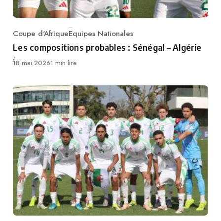
Coupe d'Afrique
Equipes Nationales
Category
Les compositions probables : Sénégal – Algérie
Publié
18 mai 2026
1 min lire