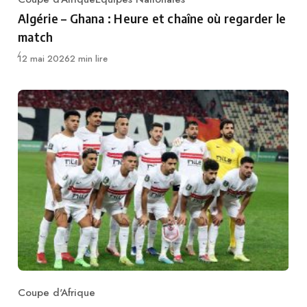
Category
Algérie – Ghana : Heure et chaîne où regarder le
match
Publié
12 mai 2026
2 min lire
Coupe d'Afrique
Category