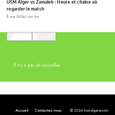
USM Alger vs Zamalek : Heure et chaîne où
regarder le match
Publié
8 mai 2026
2 min lire
En vedette
Populaire
Il n'y a pas de nouvelles.
Accueil
Contactez-nous
© 2026 foot-algerie.com