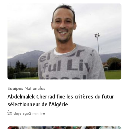
Equipes Nationales
Category
Abdelmalek Cherrad fixe les critères du futur
sélectionneur de l’Algérie
Publié
20 days ago
2 min lire