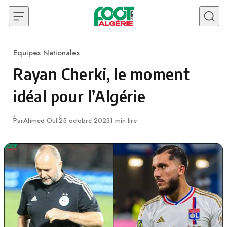
Skip to content
Equipes Nationales
Category
Rayan Cherki, le moment
idéal pour l’Algérie
Publié
Par
Ahmed Oul.
25 octobre 2023
1 min lire