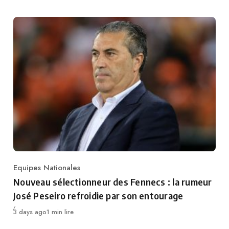
Equipes Nationales
Category
Nouveau sélectionneur des Fennecs : la rumeur
José Peseiro refroidie par son entourage
Publié
3 days ago
1 min lire