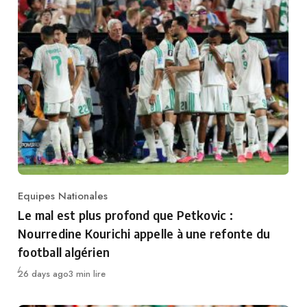
Equipes Nationales
Category
Le mal est plus profond que Petkovic :
Nourredine Kourichi appelle à une refonte du
football algérien
Publié
26 days ago
3 min lire