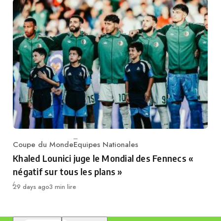
Coupe du Monde
Equipes Nationales
Category
Khaled Lounici juge le Mondial des Fennecs «
négatif sur tous les plans »
Publié
29 days ago
3 min lire