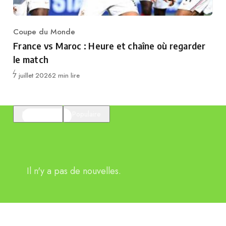
Coupe du Monde
Category
France vs Maroc : Heure et chaîne où regarder
le match
Publié
7 juillet 2026
2 min lire
En vedette
Populaire
Il n'y a pas de nouvelles.