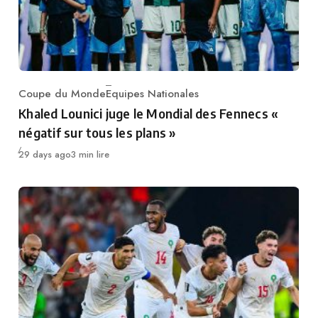
Coupe du Monde
Equipes Nationales
Category
Khaled Lounici juge le Mondial des Fennecs «
négatif sur tous les plans »
Publié
29 days ago
3 min lire