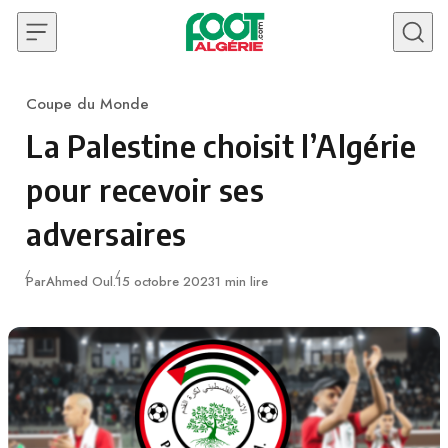
Skip to content
Coupe du Monde
Category
La Palestine choisit l’Algérie
pour recevoir ses
adversaires
Publié
Par
Ahmed Oul.
15 octobre 2023
1 min lire