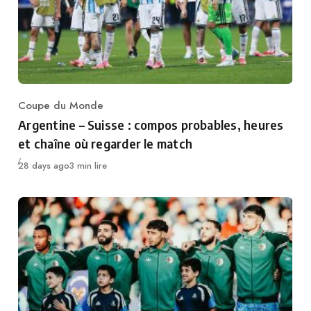
Coupe du Monde
Category
Argentine – Suisse : compos probables, heures
et chaîne où regarder le match
Publié
28 days ago
3 min lire