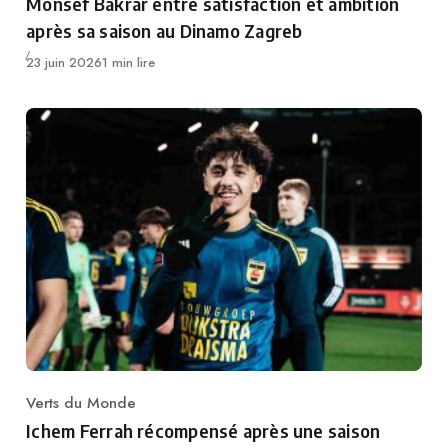
Monsef Bakrar entre satisfaction et ambition
après sa saison au Dinamo Zagreb
Publié
23 juin 2026
1 min lire
Verts du Monde
Category
Ichem Ferrah récompensé après une saison