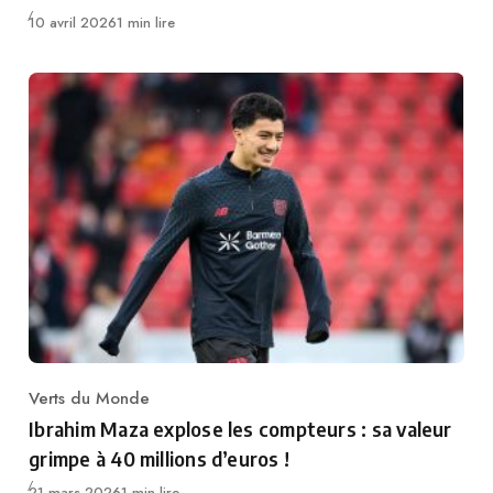
Publié
10 avril 2026
1 min lire
Verts du Monde
Category
Ibrahim Maza explose les compteurs : sa valeur
grimpe à 40 millions d’euros !
Publié
21 mars 2026
1 min lire