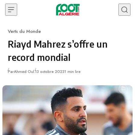
Skip to content
Verts du Monde
Category
Riayd Mahrez s’offre un
record mondial
Publié
Par
Ahmed Oul.
13 octobre 2023
1 min lire