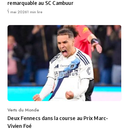
remarquable au SC Cambuur
Publié
1 mai 2026
1 min lire
Verts du Monde
Category
Deux Fennecs dans la course au Prix Marc-
Vivien Foé