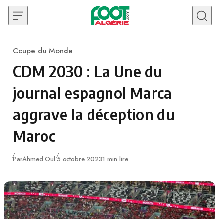
Skip to content
Coupe du Monde
Category
CDM 2030 : La Une du
journal espagnol Marca
aggrave la déception du
Maroc
Publié
Par
Ahmed Oul.
5 octobre 2023
1 min lire