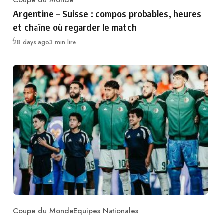
Category
Argentine – Suisse : compos probables, heures
et chaîne où regarder le match
Publié
28 days ago
3 min lire
Coupe du Monde
Equipes Nationales
Category