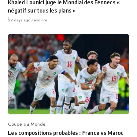
Khaled Lounici juge le Mondial des Fennecs «
négatif sur tous les plans »
Publié
29 days ago
3 min lire
Coupe du Monde
Category
Les compositions probables : France vs Maroc