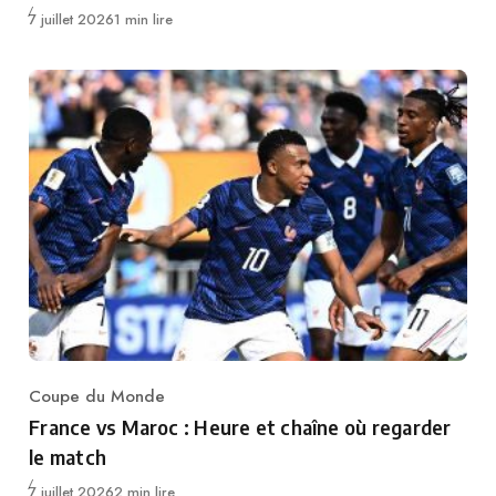
Publié
7 juillet 2026
1 min lire
Coupe du Monde
Category
France vs Maroc : Heure et chaîne où regarder
le match
Publié
7 juillet 2026
2 min lire