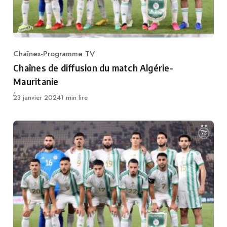
Chaînes-Programme TV
Category
Chaînes de diffusion du match Algérie-
Mauritanie
Publié
23 janvier 2024
1 min lire