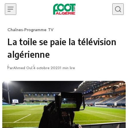
Skip to content
Chaînes-Programme TV
Category
La toile se paie la télévision
algérienne
Publié
Par
Ahmed Oul.
4 octobre 2023
1 min lire