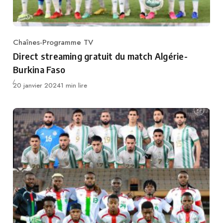
Chaînes-Programme TV
Category
Direct streaming gratuit du match Algérie-
Burkina Faso
Publié
20 janvier 2024
1 min lire