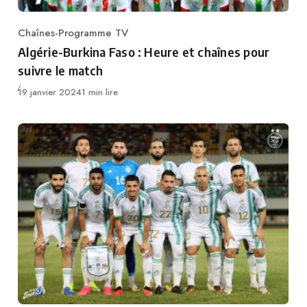
Chaînes-Programme TV
Category
Algérie-Burkina Faso : Heure et chaînes pour
suivre le match
Publié
19 janvier 2024
1 min lire