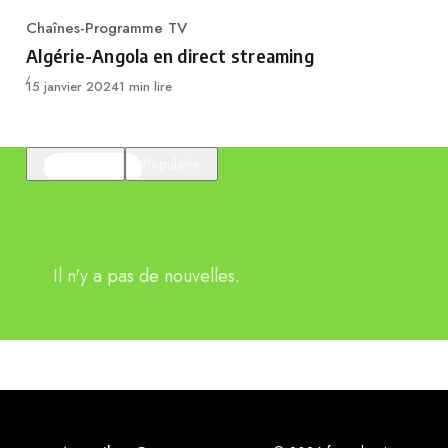
Chaînes-Programme TV
Category
Algérie-Angola en direct streaming
Publié
15 janvier 2024
1 min lire
En vedette
Populaire
Il n'y a pas de nouvelles.