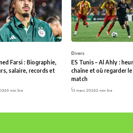
Divers
ry
Category
d Farsi : Biographie,
ES Tunis – Al Ahly : heur
rs, salaire, records et
chaîne et où regarder le
match
Publié
2026
5 min lire
13 mars 2026
2 min lire