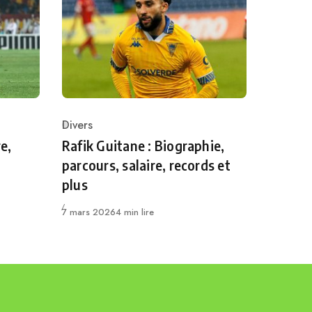
Divers
Category
e,
Rafik Guitane : Biographie,
parcours, salaire, records et
plus
Publié
7 mars 2026
4 min lire