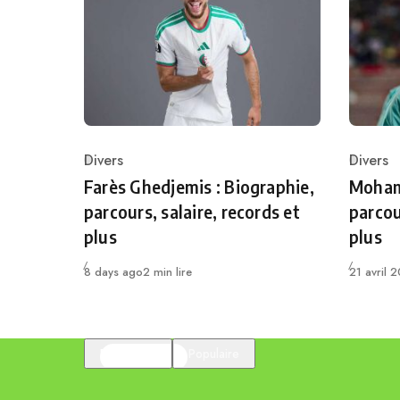
Divers
Divers
Category
Catego
Farès Ghedjemis : Biographie,
Mohame
parcours, salaire, records et
parcou
plus
plus
Publié
Publié
8 days ago
2 min lire
21 avril 
En vedette
Populaire