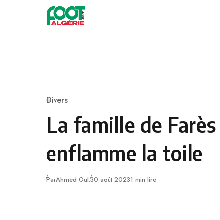
Skip to content
Football
Divers
Category
La famille de Farès
enflamme la toile
Publié
Par
Ahmed Oul.
30 août 2023
1 min lire