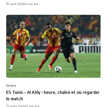
Publié
21 avril 2026
5 min lire
Divers
Category
ES Tunis – Al Ahly : heure, chaîne et où regarder
le match
Publié
13 mars 2026
2 min lire