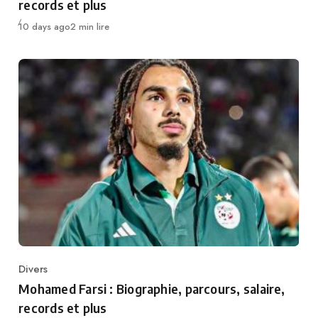
records et plus
Publié
10 days ago
2 min lire
Divers
Category
Mohamed Farsi : Biographie, parcours, salaire,
records et plus