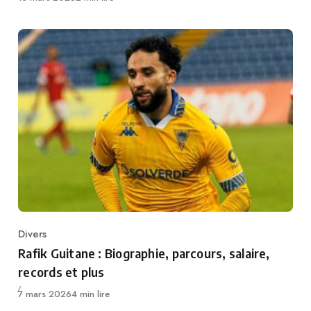
Divers
Category
Rafik Guitane : Biographie, parcours, salaire,
records et plus
Publié
7 mars 2026
4 min lire