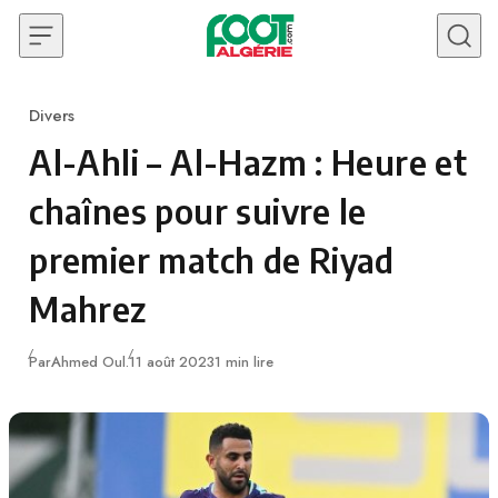
Skip to content
Divers
Category
Al-Ahli – Al-Hazm : Heure et
chaînes pour suivre le
premier match de Riyad
Mahrez
Publié
Par
Ahmed Oul.
11 août 2023
1 min lire