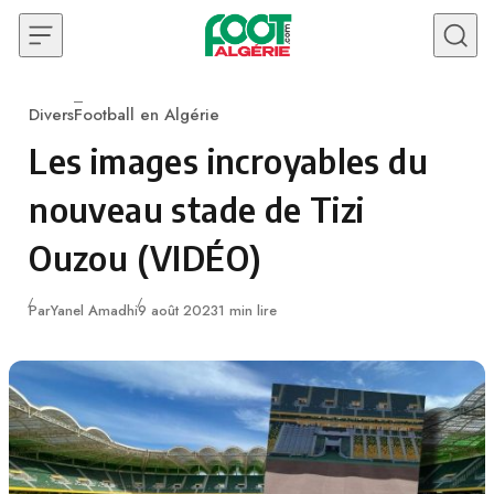
Skip to content
Divers
Football en Algérie
Category
Les images incroyables du
nouveau stade de Tizi
Ouzou (VIDÉO)
Publié
Par
Yanel Amadhi
9 août 2023
1 min lire