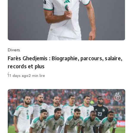
Divers
Category
Farès Ghedjemis : Biographie, parcours, salaire,
records et plus
Publié
11 days ago
2 min lire