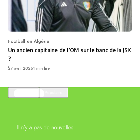
Football en Algérie
Category
Un ancien capitaine de l’OM sur le banc de la JSK
?
Publié
27 avril 2026
1 min lire
En vedette
Populaire
Il n'y a pas de nouvelles.