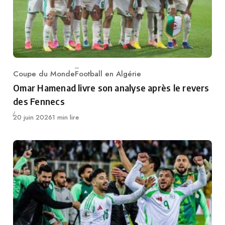
Coupe du Monde
Football en Algérie
Category
Omar Hamenad livre son analyse après le revers
des Fennecs
Publié
20 juin 2026
1 min lire