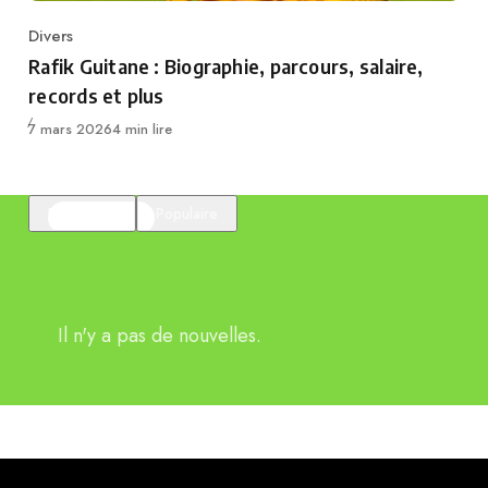
Divers
Category
Rafik Guitane : Biographie, parcours, salaire,
records et plus
Publié
7 mars 2026
4 min lire
En vedette
Populaire
Il n'y a pas de nouvelles.