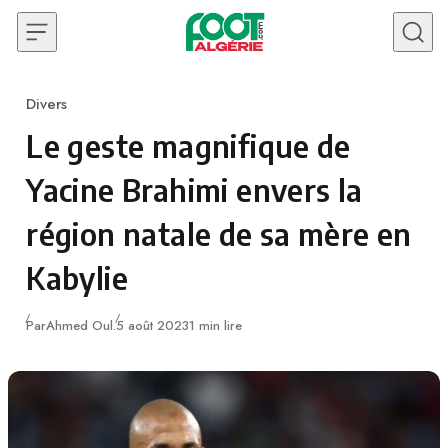
Skip to content
Divers
Category
Le geste magnifique de
Yacine Brahimi envers la
région natale de sa mère en
Kabylie
Publié
Par
Ahmed Oul.
5 août 2023
1 min lire