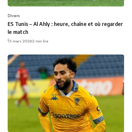
Divers
Category
ES Tunis – Al Ahly : heure, chaîne et où regarder
le match
Publié
13 mars 2026
2 min lire