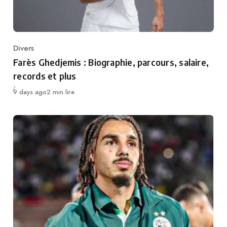
Divers
Category
Farès Ghedjemis : Biographie, parcours, salaire,
records et plus
Publié
9 days ago
2 min lire