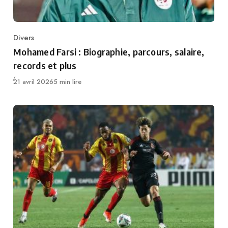
Divers
Category
Mohamed Farsi : Biographie, parcours, salaire,
records et plus
Publié
21 avril 2026
5 min lire