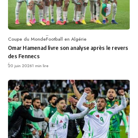
Coupe du Monde
Football en Algérie
Category
Omar Hamenad livre son analyse après le revers
des Fennecs
Publié
20 juin 2026
1 min lire