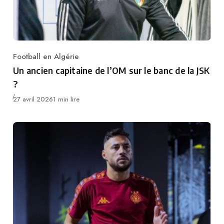
Football en Algérie
Category
Un ancien capitaine de l’OM sur le banc de la JSK
?
Publié
27 avril 2026
1 min lire