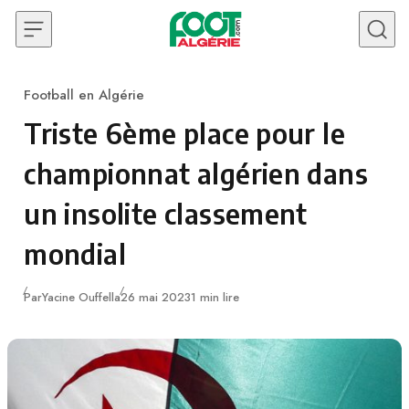
Skip to content
Football en Algérie
Category
Triste 6ème place pour le
championnat algérien dans
un insolite classement
mondial
Publié
Par
Yacine Ouffella
26 mai 2023
1 min lire