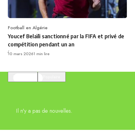
Football en Algérie
Category
Youcef Belaïli sanctionné par la FIFA et privé de
compétition pendant un an
Publié
10 mars 2026
1 min lire
En vedette
Populaire
Il n'y a pas de nouvelles.