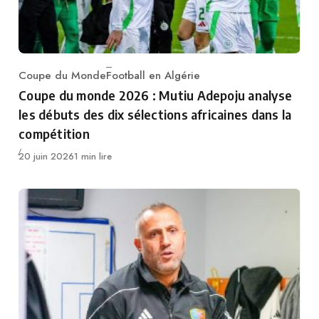
Coupe du Monde
Football en Algérie
Category
Coupe du monde 2026 : Mutiu Adepoju analyse
les débuts des dix sélections africaines dans la
compétition
Publié
20 juin 2026
1 min lire