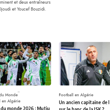
mminent et deux entraîneurs
-Djoudi et Youcef Bouzidi.
du Monde
Football en Algérie
Category
ry
l en Algérie
Un ancien capitaine de 
 du monde 2026 : Mutiu
sur le banc de la JSK ?