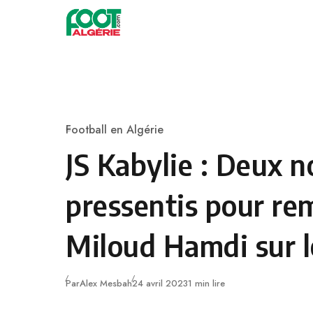
Skip to content
Football
Football en Algérie
Category
JS Kabylie : Deux 
pressentis pour re
Miloud Hamdi sur l
Publié
Par
Alex Mesbah
24 avril 2023
1 min lire