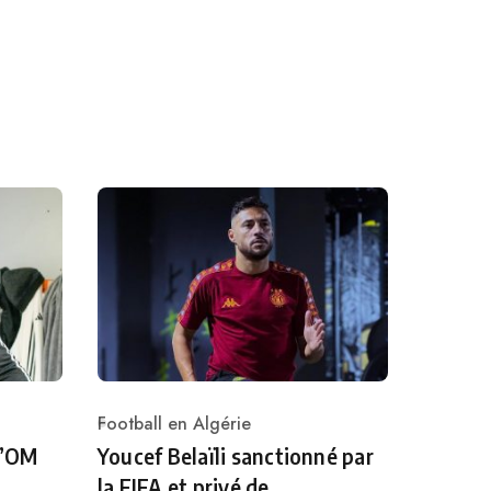
Football en Algérie
Category
l’OM
Youcef Belaïli sanctionné par
la FIFA et privé de