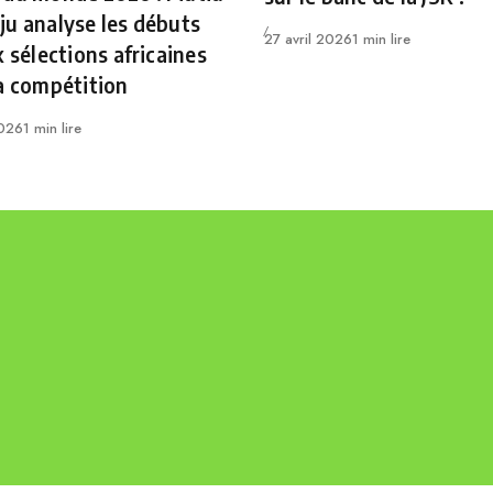
u analyse les débuts
Publié
27 avril 2026
1 min lire
x sélections africaines
a compétition
2026
1 min lire