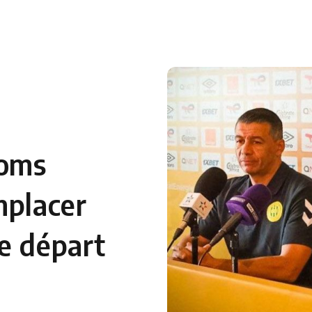
 en Algérie
Equipes Nationales
Verts du Monde
Chaînes-
noms
mplacer
e départ