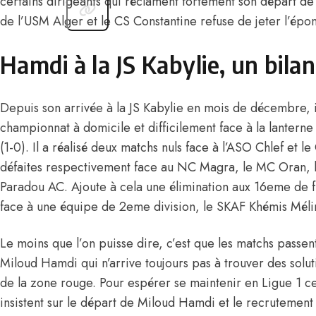
certains dirigeants qui réclament fortement son départ de 
de l’USM Alger et le CS Constantine refuse de jeter l’épo
Hamdi à la JS Kabylie, un bilan
Depuis son arrivée à la JS Kabylie en mois de décembre, 
championnat à domicile et difficilement face à la lanter
(1-0). Il a réalisé deux matchs nuls face à l’ASO Chlef et l
défaites respectivement face au NC Magra, le MC Oran, l
Paradou AC. Ajoute à cela une élimination aux 16eme de f
face à une équipe de 2eme division, le SKAF Khémis Méli
Le moins que l’on puisse dire, c’est que les matchs passe
Miloud Hamdi qui n’arrive toujours pas à trouver des soluti
de la zone rouge. Pour espérer se maintenir en Ligue 1 ce
insistent sur le départ de Miloud Hamdi et le recrutement