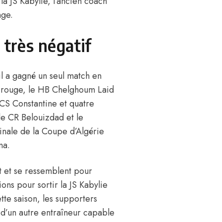
la JS Kabylie, l’ancien coach
nge.
 très négatif
il a gagné un seul match en
ne rouge, le HB Chelghoum Laid
e CS Constantine et quatre
e CR Belouizdad et le
inale de la Coupe d’Algérie
na.
nt et se ressemblent pour
ons pour sortir la JS Kabylie
tte saison, les supporters
 d’un autre entraîneur capable