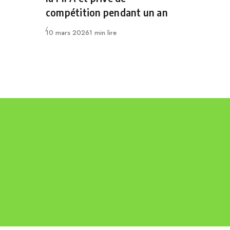
compétition pendant un an
Publié
10 mars 2026
1 min lire