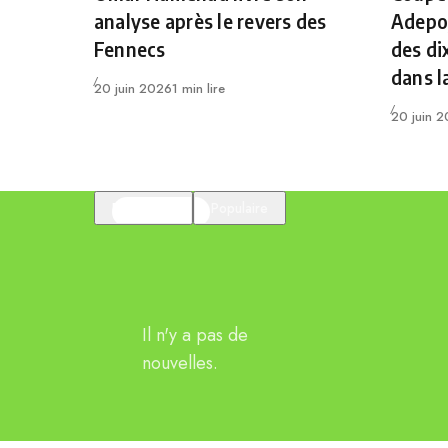
analyse après le revers des
Adepoj
Fennecs
des di
dans l
Publié
20 juin 2026
1 min lire
Publié
20 juin 
En vedette
Populaire
Il n'y a pas de
nouvelles.