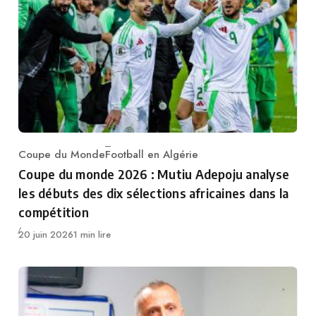
Coupe du Monde
Football en Algérie
Category
Coupe du monde 2026 : Mutiu Adepoju analyse
les débuts des dix sélections africaines dans la
compétition
Publié
20 juin 2026
1 min lire