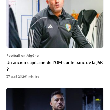
Football en Algérie
Category
Un ancien capitaine de l’OM sur le banc de la JSK
?
Publié
27 avril 2026
1 min lire