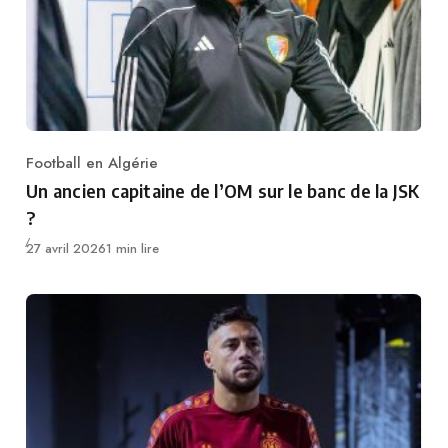
Football en Algérie
Category
Un ancien capitaine de l’OM sur le banc de la JSK
?
Publié
27 avril 2026
1 min lire