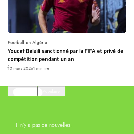
Football en Algérie
Category
Youcef Belaïli sanctionné par la FIFA et privé de
compétition pendant un an
Publié
10 mars 2026
1 min lire
En vedette
Populaire
Il n'y a pas de nouvelles.