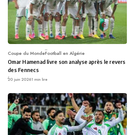
Coupe du Monde
Football en Algérie
Category
Omar Hamenad livre son analyse après le revers
des Fennecs
Publié
20 juin 2026
1 min lire