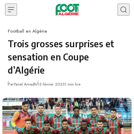
Skip to content
Football en Algérie
Category
Trois grosses surprises et
sensation en Coupe
d’Algérie
Publié
Par
Yanel Amadhi
15 février 2023
1 min lire