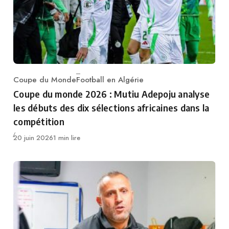
Coupe du Monde
Football en Algérie
Category
Coupe du monde 2026 : Mutiu Adepoju analyse
les débuts des dix sélections africaines dans la
compétition
Publié
20 juin 2026
1 min lire