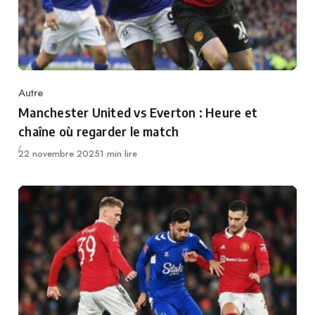
Autre
Category
Manchester United vs Everton : Heure et
chaîne où regarder le match
Publié
22 novembre 2025
1 min lire