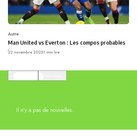
Autre
Category
Man United vs Everton : Les compos probables
Publié
22 novembre 2025
1 min lire
En vedette
Populaire
Il n'y a pas de nouvelles.