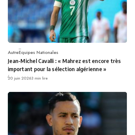
Autre
Equipes Nationales
Category
Jean-Michel Cavalli : « Mahrez est encore très
important pour la sélection algérienne »
Publié
20 juin 2026
3 min lire