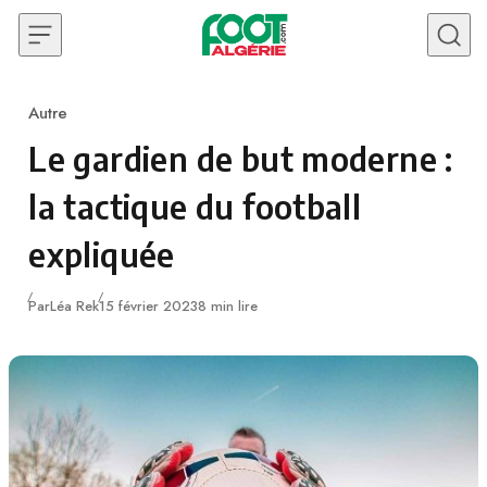
Skip to content
Autre
Category
Le gardien de but moderne :
la tactique du football
expliquée
Publié
Par
Léa Rek
15 février 2023
8 min lire