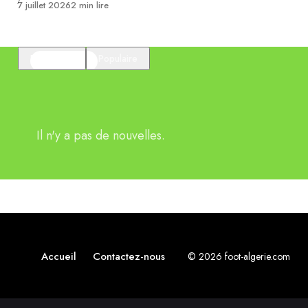
Publié
7 juillet 2026
2 min lire
En vedette
Populaire
Il n'y a pas de nouvelles.
Accueil
Contactez-nous
© 2026 foot-algerie.com