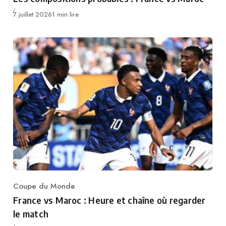
Publié
7 juillet 2026
1 min lire
Coupe du Monde
Category
France vs Maroc : Heure et chaîne où regarder
le match