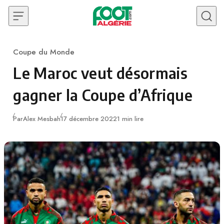
Skip to content
Coupe du Monde
Category
Le Maroc veut désormais
gagner la Coupe d’Afrique
Publié
Par
Alex Mesbah
17 décembre 2022
1 min lire