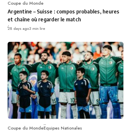
Coupe du Monde
Category
Argentine – Suisse : compos probables, heures
et chaîne où regarder le match
Publié
28 days ago
3 min lire
Coupe du Monde
Equipes Nationales