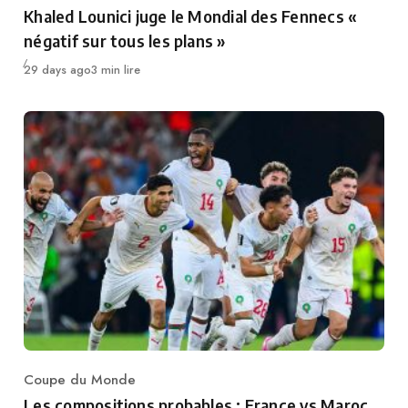
Category
Khaled Lounici juge le Mondial des Fennecs «
négatif sur tous les plans »
Publié
29 days ago
3 min lire
Coupe du Monde
Category
Les compositions probables : France vs Maroc