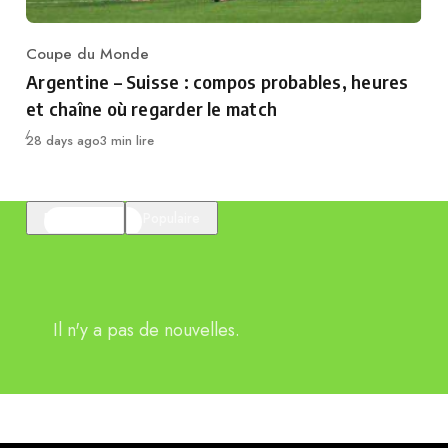
Coupe du Monde
Category
Argentine – Suisse : compos probables, heures
et chaîne où regarder le match
Publié
28 days ago
3 min lire
En vedette
Populaire
Il n'y a pas de nouvelles.