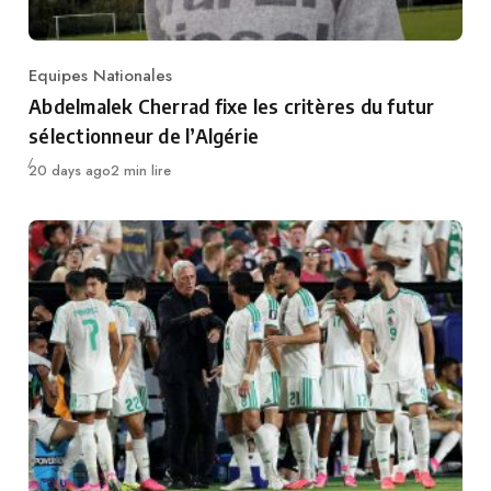
Equipes Nationales
Category
Abdelmalek Cherrad fixe les critères du futur
sélectionneur de l’Algérie
Publié
20 days ago
2 min lire