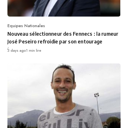
Equipes Nationales
Category
Nouveau sélectionneur des Fennecs : la rumeur
José Peseiro refroidie par son entourage
Publié
3 days ago
1 min lire