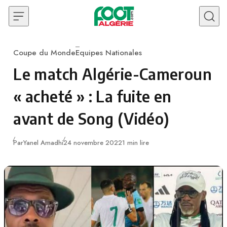
Skip to content
Coupe du Monde
Equipes Nationales
Category
Le match Algérie-Cameroun
« acheté » : La fuite en
avant de Song (Vidéo)
Publié
Par
Yanel Amadhi
24 novembre 2022
1 min lire