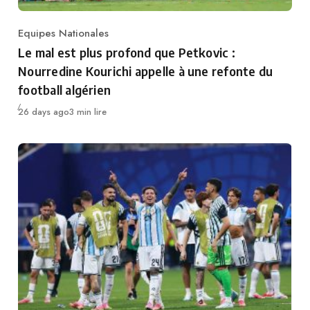
Equipes Nationales
Category
Le mal est plus profond que Petkovic :
Nourredine Kourichi appelle à une refonte du
football algérien
Publié
26 days ago
3 min lire