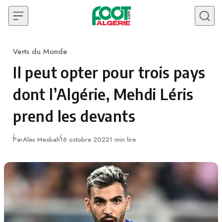
Skip to content
Verts du Monde
Category
Il peut opter pour trois pays
dont l’Algérie, Mehdi Léris
prend les devants
Publié
Par
Alex Mesbah
16 octobre 2022
1 min lire