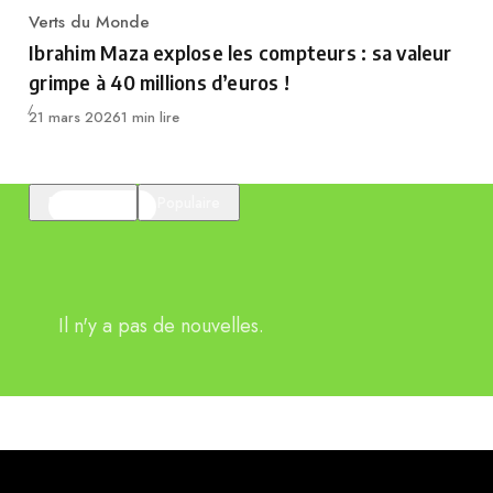
Verts du Monde
Category
Ibrahim Maza explose les compteurs : sa valeur
grimpe à 40 millions d’euros !
Publié
21 mars 2026
1 min lire
En vedette
Populaire
Il n'y a pas de nouvelles.