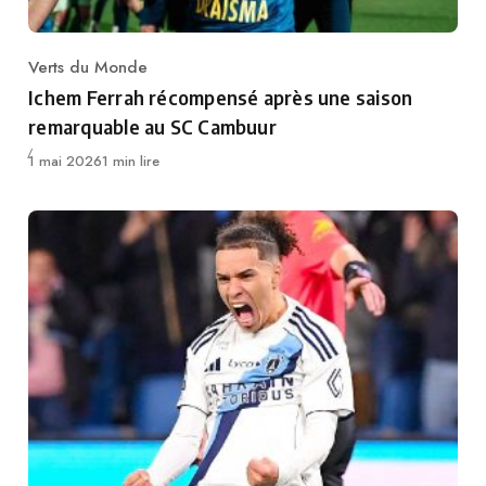
Verts du Monde
Category
Ichem Ferrah récompensé après une saison
remarquable au SC Cambuur
Publié
1 mai 2026
1 min lire