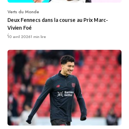
Verts du Monde
Category
Deux Fennecs dans la course au Prix Marc-
Vivien Foé
Publié
10 avril 2026
1 min lire