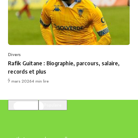
Divers
Category
Rafik Guitane : Biographie, parcours, salaire,
records et plus
Publié
7 mars 2026
4 min lire
En vedette
Populaire