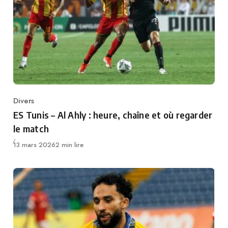
Divers
Category
ES Tunis – Al Ahly : heure, chaîne et où regarder
le match
Publié
13 mars 2026
2 min lire