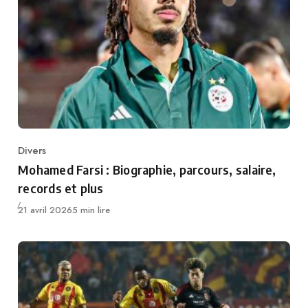
Divers
Category
Mohamed Farsi : Biographie, parcours, salaire,
records et plus
Publié
21 avril 2026
5 min lire