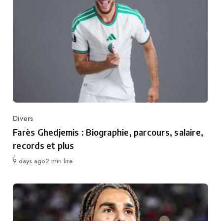
Divers
Category
Farès Ghedjemis : Biographie, parcours, salaire,
records et plus
Publié
9 days ago
2 min lire