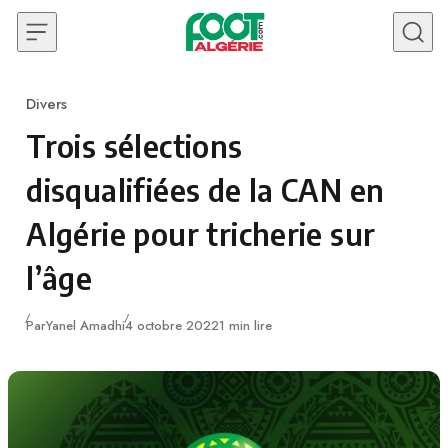
Skip to content
Divers
Category
Trois sélections
disqualifiées de la CAN en
Algérie pour tricherie sur
l’âge
Publié
Par
Yanel Amadhi
4 octobre 2022
1 min lire