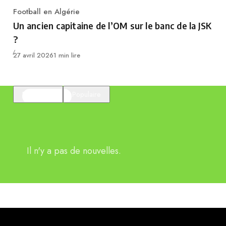
Football en Algérie
Category
Un ancien capitaine de l’OM sur le banc de la JSK
?
Publié
27 avril 2026
1 min lire
En vedette
Populaire
Il n'y a pas de nouvelles.