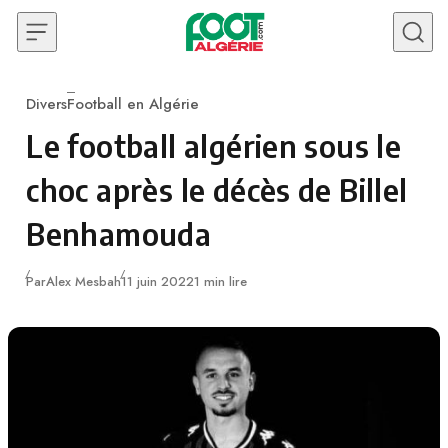
Skip to content
Divers
Football en Algérie
Category
Le football algérien sous le
choc après le décès de Billel
Benhamouda
Publié
Par
Alex Mesbah
11 juin 2022
1 min lire