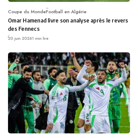
Coupe du Monde
Football en Algérie
Category
Omar Hamenad livre son analyse après le revers
des Fennecs
Publié
20 juin 2026
1 min lire