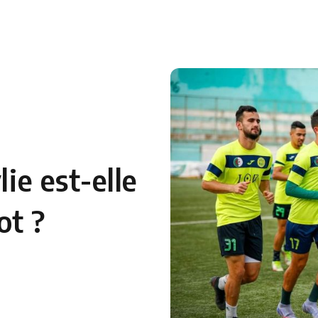
 en Algérie
Equipes Nationales
Verts du Monde
Chaînes-
lie est-elle
ot ?