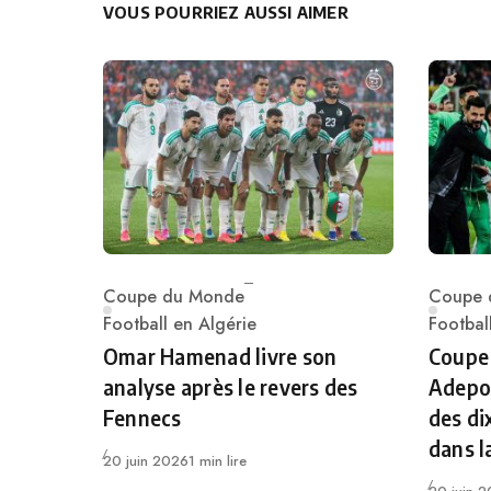
VOUS POURRIEZ AUSSI AIMER
Coupe du Monde
Coupe 
Category
Catego
Football en Algérie
Footbal
Omar Hamenad livre son
Coupe
analyse après le revers des
Adepoj
Fennecs
des di
dans l
Publié
20 juin 2026
1 min lire
Publié