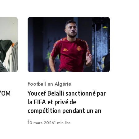
Football en Algérie
Category
l’OM
Youcef Belaïli sanctionné par
la FIFA et privé de
compétition pendant un an
Publié
10 mars 2026
1 min lire