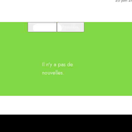
20 juin 
En vedette
Populaire
Il n'y a pas de
nouvelles.