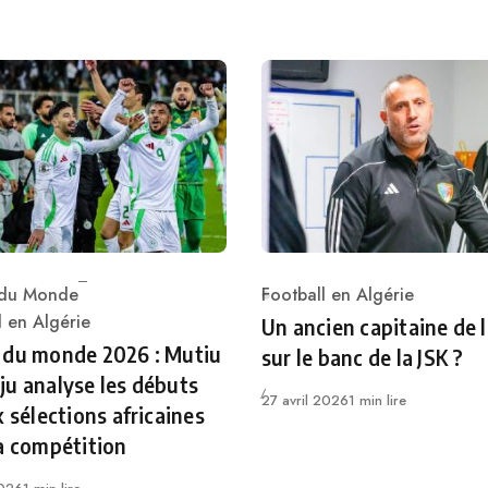
du Monde
Football en Algérie
Category
ry
l en Algérie
Un ancien capitaine de 
 du monde 2026 : Mutiu
sur le banc de la JSK ?
u analyse les débuts
Publié
27 avril 2026
1 min lire
x sélections africaines
a compétition