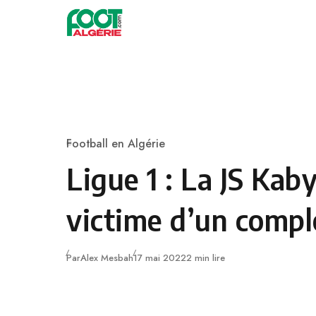
Skip to content
Football
Football en Algérie
Category
Ligue 1 : La JS Kaby
victime d’un compl
Publié
Par
Alex Mesbah
17 mai 2022
2 min lire