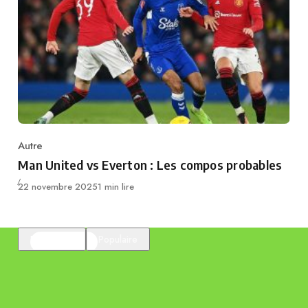
Autre
Category
Man United vs Everton : Les compos probables
Publié
22 novembre 2025
1 min lire
En vedette
Populaire