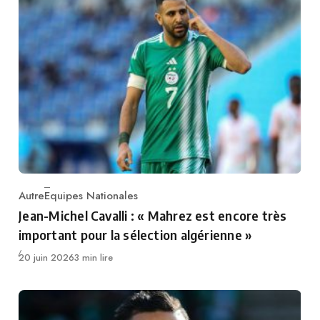
Autre
Equipes Nationales
Category
Jean-Michel Cavalli : « Mahrez est encore très
important pour la sélection algérienne »
Publié
20 juin 2026
3 min lire