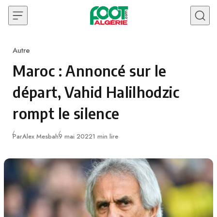
Skip to content
Autre
Category
Maroc : Annoncé sur le
départ, Vahid Halilhodzic
rompt le silence
Publié
Par
Alex Mesbah
9 mai 2022
1 min lire