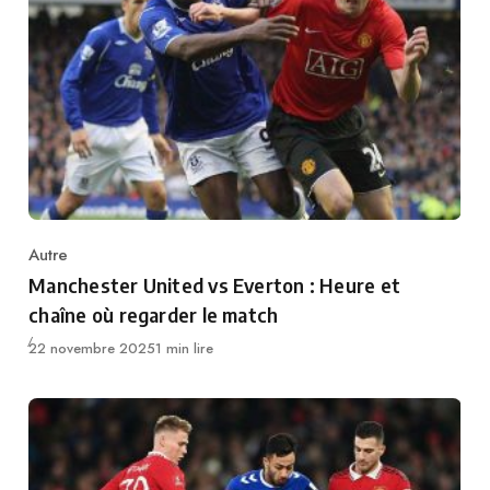
Autre
Category
Manchester United vs Everton : Heure et
chaîne où regarder le match
Publié
22 novembre 2025
1 min lire