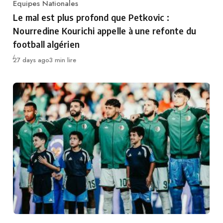
Equipes Nationales
Category
Le mal est plus profond que Petkovic :
Nourredine Kourichi appelle à une refonte du
football algérien
Publié
27 days ago
3 min lire