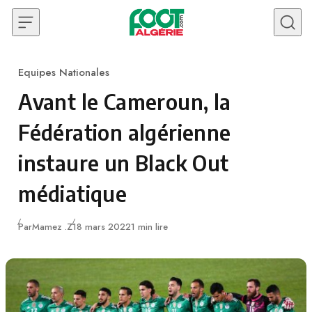
Skip to content
Equipes Nationales
Category
Avant le Cameroun, la
Fédération algérienne
instaure un Black Out
médiatique
Publié
Par
Mamez .Z
18 mars 2022
1 min lire