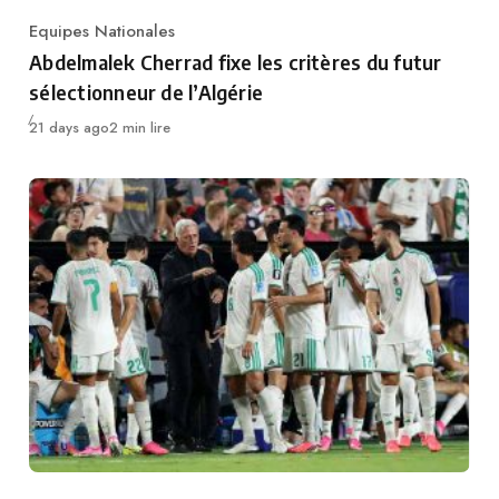
Equipes Nationales
Category
Abdelmalek Cherrad fixe les critères du futur
sélectionneur de l’Algérie
Publié
21 days ago
2 min lire