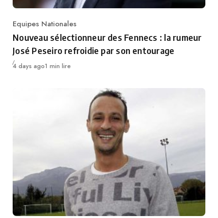
Equipes Nationales
Category
Nouveau sélectionneur des Fennecs : la rumeur
José Peseiro refroidie par son entourage
Publié
4 days ago
1 min lire