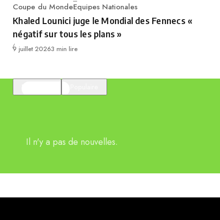
Coupe du Monde
Equipes Nationales
Category
Khaled Lounici juge le Mondial des Fennecs «
négatif sur tous les plans »
Publié
9 juillet 2026
3 min lire
En vedette
Populaire
Il n'y a pas de nouvelles.