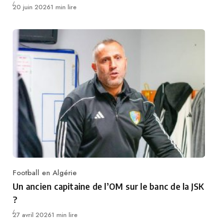
Publié
20 juin 2026
1 min lire
Football en Algérie
Category
Un ancien capitaine de l’OM sur le banc de la JSK
?
Publié
27 avril 2026
1 min lire