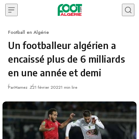
Skip to content
Football en Algérie
Category
Un footballeur algérien a
encaissé plus de 6 milliards
en une année et demi
Publié
Par
Mamez .Z
21 février 2022
1 min lire