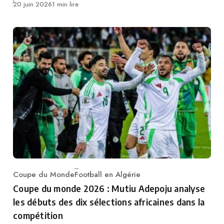
Publié
20 juin 2026
1 min lire
Coupe du Monde
Football en Algérie
Category
Coupe du monde 2026 : Mutiu Adepoju analyse
les débuts des dix sélections africaines dans la
compétition