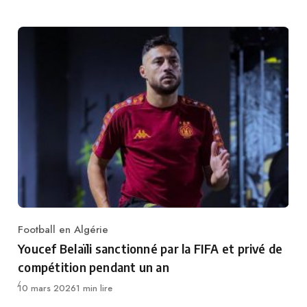
Football en Algérie
Category
Youcef Belaïli sanctionné par la FIFA et privé de
compétition pendant un an
Publié
10 mars 2026
1 min lire