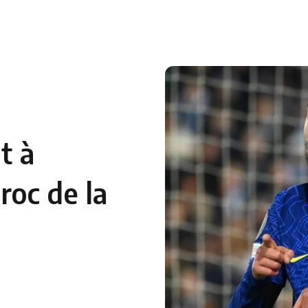
 en Algérie
Equipes Nationales
Verts du Monde
Chaînes-
t à
roc de la