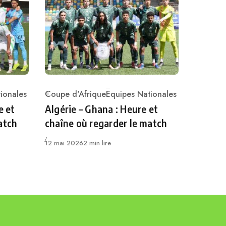
ionales
Coupe d'Afrique
Equipes Nationales
Category
e et
Algérie – Ghana : Heure et
atch
chaîne où regarder le match
Publié
12 mai 2026
2 min lire