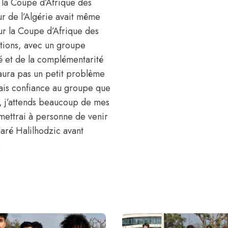
 la Coupe d’Afrique des
eur de l’Algérie avait même
ur la Coupe d’Afrique des
ations, avec un groupe
té et de la complémentarité
y aura pas un petit problème
 fais confiance au groupe que
oi, j’attends beaucoup de mes
rmettrai à personne de venir
laré Halilhodzic avant
.