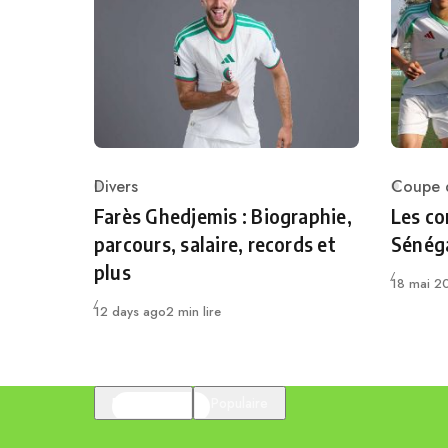
Divers
Coupe d
Category
Catego
Farès Ghedjemis : Biographie,
Les co
parcours, salaire, records et
Sénéga
plus
Publié
18 mai 2
Publié
12 days ago
2 min lire
En vedette
Populaire