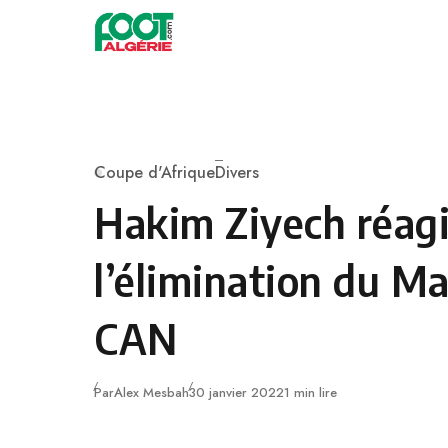
Skip to content
Football
Coupe d'Afrique
Divers
Category
Hakim Ziyech réagi
l’élimination du Ma
CAN
Publié
Par
Alex Mesbah
30 janvier 2022
1 min lire