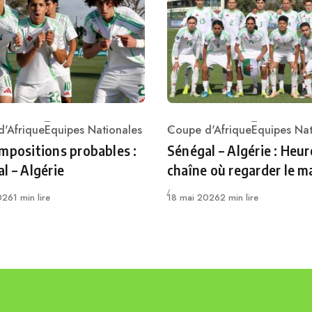
'Afrique
Equipes Nationales
Coupe d'Afrique
Equipes Nat
ry
Category
mpositions probables :
Sénégal – Algérie : Heur
l – Algérie
chaîne où regarder le m
Publié
026
1 min lire
18 mai 2026
2 min lire