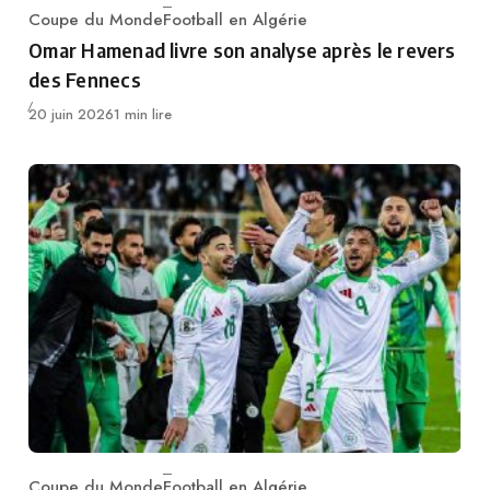
Coupe du Monde
Football en Algérie
Category
Omar Hamenad livre son analyse après le revers
des Fennecs
Publié
20 juin 2026
1 min lire
Coupe du Monde
Football en Algérie