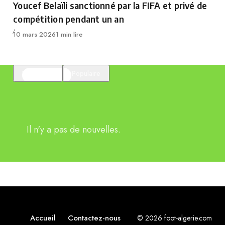
Youcef Belaïli sanctionné par la FIFA et privé de
compétition pendant un an
Publié
10 mars 2026
1 min lire
En vedette
Populaire
Il n'y a pas de nouvelles.
Accueil
Contactez-nous
© 2026 foot-algerie.com