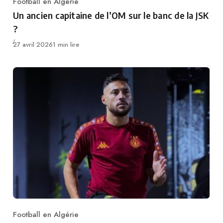
Football en Algérie
Category
Un ancien capitaine de l’OM sur le banc de la JSK
?
Publié
27 avril 2026
1 min lire
Football en Algérie
Category