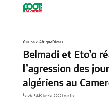
Skip to content
Football
Coupe d'Afrique
Divers
Category
Belmadi et Eto’o ré
l’agression des jou
algériens au Came
Publié
Par
Léa Rek
10 janvier 2022
1 min lire