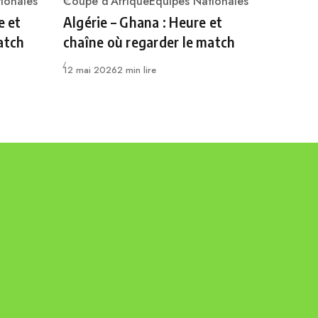
ionales
Coupe d'Afrique
Equipes Nationales
Category
e et
Algérie – Ghana : Heure et
atch
chaîne où regarder le match
Publié
12 mai 2026
2 min lire