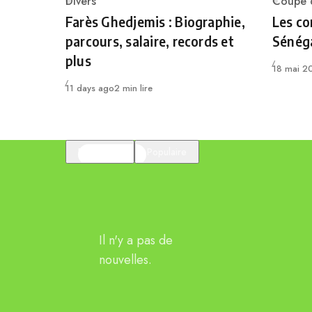
Divers
Coupe d
Category
Catego
Farès Ghedjemis : Biographie,
Les co
parcours, salaire, records et
Sénéga
plus
Publié
18 mai 2
Publié
11 days ago
2 min lire
En vedette
Populaire
Il n'y a pas de
nouvelles.