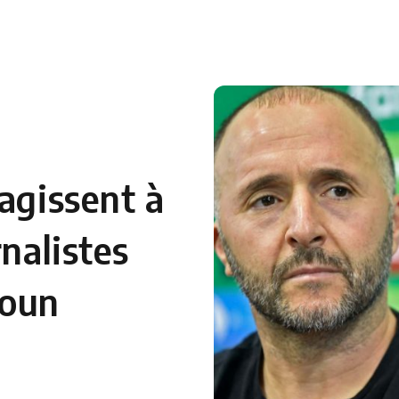
 en Algérie
Equipes Nationales
Verts du Monde
Chaînes-
agissent à
rnalistes
roun