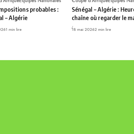
'Afrique
Equipes Nationales
Coupe d'Afrique
Equipes Nat
ry
Category
mpositions probables :
Sénégal – Algérie : Heur
l – Algérie
chaîne où regarder le m
Publié
026
1 min lire
18 mai 2026
2 min lire