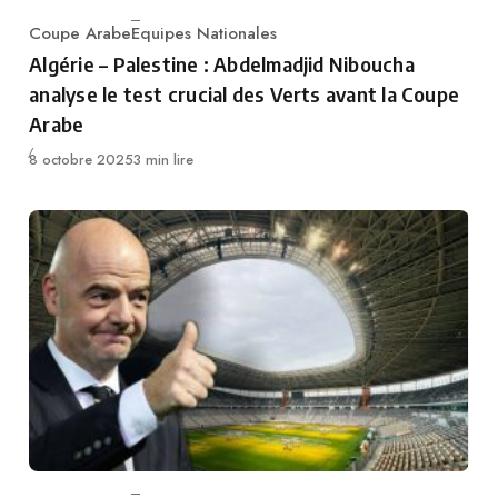
Coupe Arabe
Equipes Nationales
Category
Algérie – Palestine : Abdelmadjid Niboucha
analyse le test crucial des Verts avant la Coupe
Arabe
Publié
8 octobre 2025
3 min lire