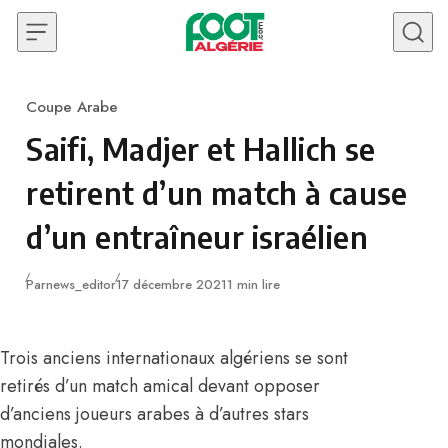
Skip to content
Coupe Arabe
Category
Saifi, Madjer et Hallich se
retirent d’un match à cause
d’un entraîneur israélien
Publié
Par
news_editor
17 décembre 2021
1 min lire
Trois anciens internationaux algériens se sont
retirés d’un match amical devant opposer
d’anciens joueurs arabes à d’autres stars
mondiales.