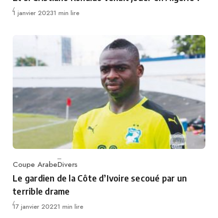
Publié
1 janvier 2023
1 min lire
Coupe Arabe
Divers
Category
Le gardien de la Côte d’Ivoire secoué par un
terrible drame
Publié
17 janvier 2022
1 min lire