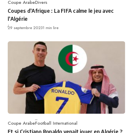
Coupe Arabe
Divers
Category
Coupes d’Afrique : La FIFA calme le jeu avec
l’Algérie
Publié
29 septembre 2023
1 min lire
Coupe Arabe
Football International
Category
Et si Cristiano Ronaldo venait jouer en Algérie ?