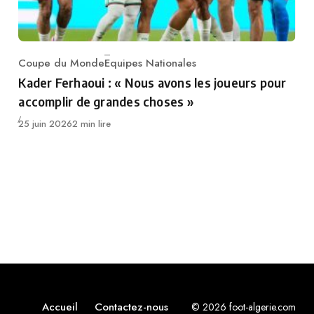
Coupe du Monde
Equipes Nationales
Category
Kader Ferhaoui : « Nous avons les joueurs pour
accomplir de grandes choses »
Publié
25 juin 2026
2 min lire
Accueil
Contactez-nous
© 2026 foot-algerie.com