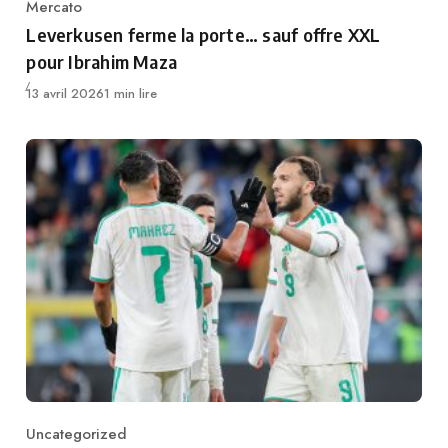
Mercato
Category
Leverkusen ferme la porte… sauf offre XXL
pour Ibrahim Maza
Publié
13 avril 2026
1 min lire
Uncategorized
Category