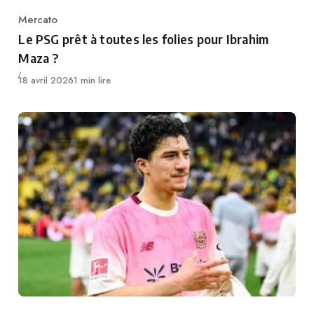
Mercato
Category
Le PSG prêt à toutes les folies pour Ibrahim
Maza ?
Publié
18 avril 2026
1 min lire