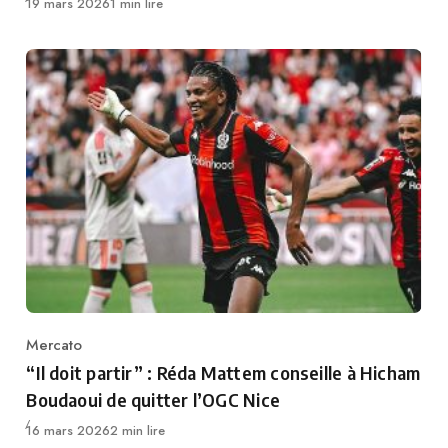
Publié
19 mars 2026
1 min lire
Mercato
Category
“Il doit partir” : Réda Mattem conseille à Hicham
Boudaoui de quitter l’OGC Nice
Publié
16 mars 2026
2 min lire