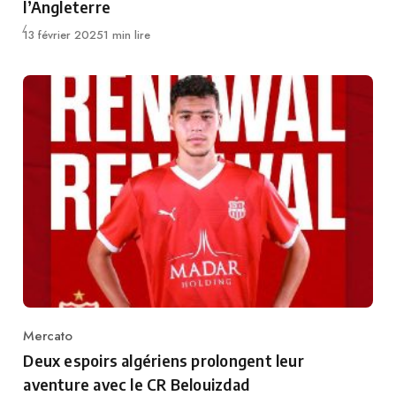
l’Angleterre
Publié
13 février 2025
1 min lire
Mercato
Category
Deux espoirs algériens prolongent leur
aventure avec le CR Belouizdad