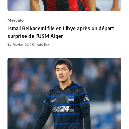
Mercato
Category
Ismail Belkacemi file en Libye après un départ
surprise de l’USM Alger
Publié
14 février 2025
1 min lire