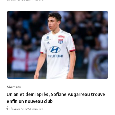
Mercato
Category
Un an et demi après, Sofiane Augarreau trouve
enfin un nouveau club
Publié
11 février 2025
1 min lire