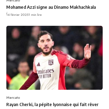
Mercato
Category
Mohamed Azzi signe au Dinamo Makhachkala
Publié
14 février 2025
1 min lire
Mercato
Category
Rayan Cherki, la pépite lyonnaise qui fait rêver