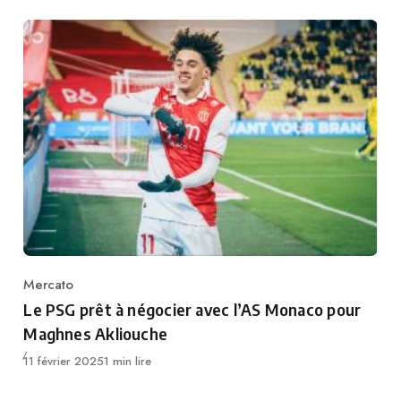
Mercato
Category
Le PSG prêt à négocier avec l’AS Monaco pour
Maghnes Akliouche
Publié
11 février 2025
1 min lire