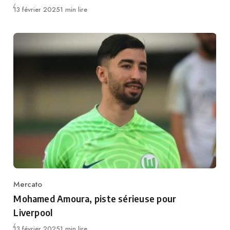
Publié
13 février 2025
1 min lire
Mercato
Category
Mohamed Amoura, piste sérieuse pour
Liverpool
Publié
13 février 2025
1 min lire