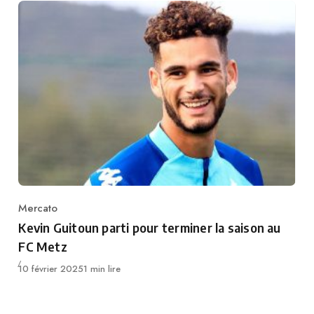
Mercato
Category
Kevin Guitoun parti pour terminer la saison au
FC Metz
Publié
10 février 2025
1 min lire