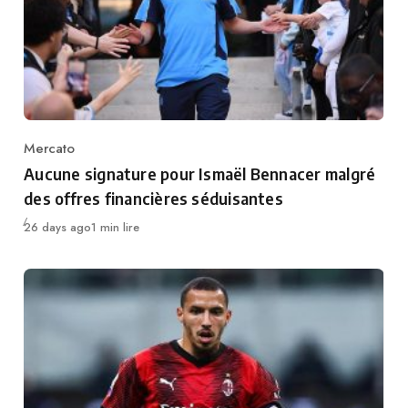
Mercato
Category
Aucune signature pour Ismaël Bennacer malgré
des offres financières séduisantes
Publié
26 days ago
1 min lire