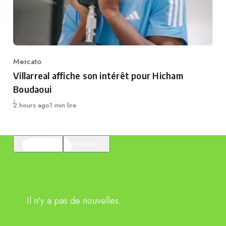
Mercato
Category
Villarreal affiche son intérêt pour Hicham
Boudaoui
Publié
2 hours ago
1 min lire
En vedette
Populaire
Il n'y a pas de nouvelles.