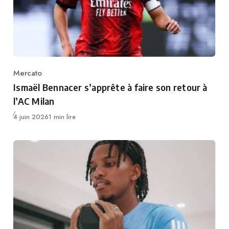
Mercato
Category
Ismaël Bennacer s’apprête à faire son retour à
l’AC Milan
Publié
4 juin 2026
1 min lire