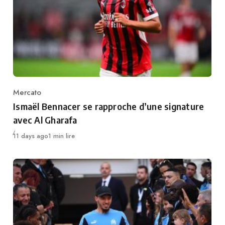
Mercato
Category
Ismaël Bennacer se rapproche d’une signature
avec Al Gharafa
Publié
11 days ago
1 min lire