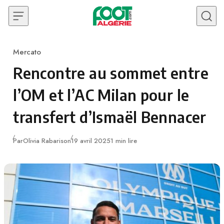
Skip to content
Mercato
Category
Rencontre au sommet entre
l’OM et l’AC Milan pour le
transfert d’Ismaël Bennacer
Publié
Par
Olivia Rabarison
19 avril 2025
1 min lire