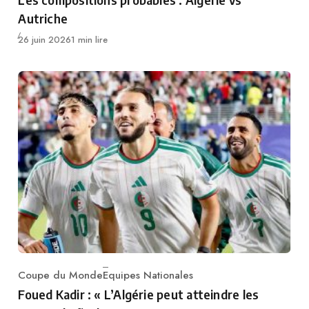
Autriche
Publié
26 juin 2026
1 min lire
Coupe du Monde
Equipes Nationales
Category
Foued Kadir : « L’Algérie peut atteindre les