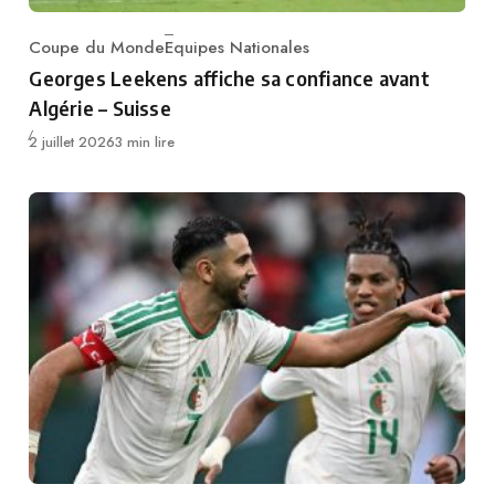
Coupe du Monde
Equipes Nationales
Category
Georges Leekens affiche sa confiance avant
Algérie – Suisse
Publié
2 juillet 2026
3 min lire