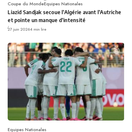
Coupe du Monde
Equipes Nationales
Category
Liazid Sandjak secoue l’Algérie avant l’Autriche
et pointe un manque d’intensité
Publié
27 juin 2026
4 min lire
Equipes Nationales