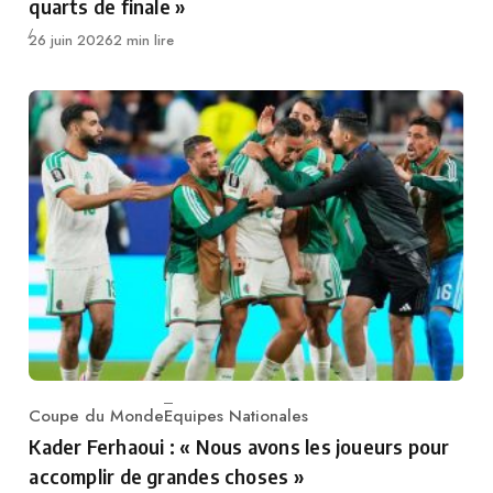
quarts de finale »
Publié
26 juin 2026
2 min lire
Coupe du Monde
Equipes Nationales
Category
Kader Ferhaoui : « Nous avons les joueurs pour
accomplir de grandes choses »