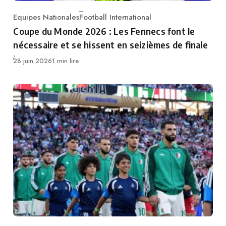
Equipes Nationales
Football International
Category
Coupe du Monde 2026 : Les Fennecs font le
nécessaire et se hissent en seizièmes de finale
Publié
28 juin 2026
1 min lire