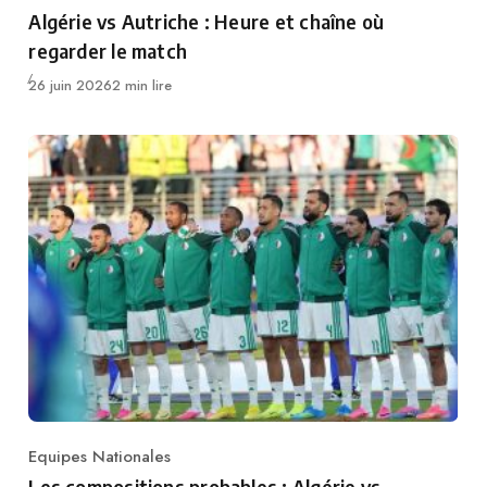
Category
Algérie vs Autriche : Heure et chaîne où
regarder le match
Publié
26 juin 2026
2 min lire
Equipes Nationales
Category
Les compositions probables : Algérie vs