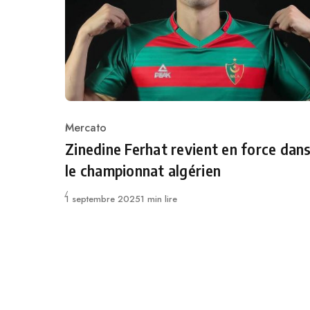
Mercato
Category
Zinedine Ferhat revient en force dan
le championnat algérien
Publié
1 septembre 2025
1 min lire