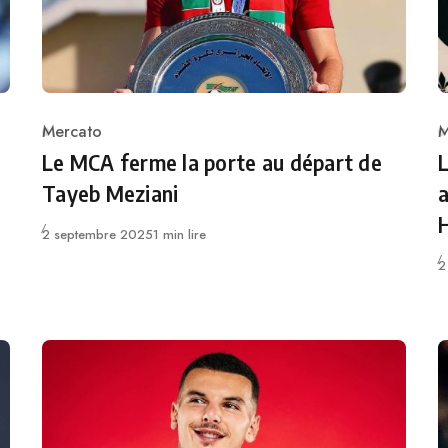
Mercato
M
Category
C
Le MCA ferme la porte au départ de
L
Tayeb Meziani
a
Publié
2 septembre 2025
1 min lire
P
2