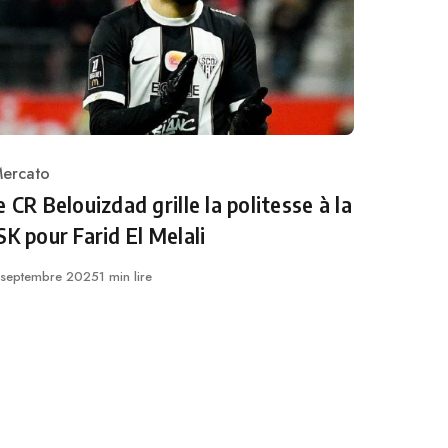
ercato
ategory
e CR Belouizdad grille la politesse à la
SK pour Farid El Melali
ublié
 septembre 2025
1 min lire