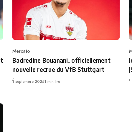
Mercato
M
Category
C
ot
Badredine Bouanani, officiellement
l
nouvelle recrue du VfB Stuttgart
J
Publié
P
1 septembre 2025
1 min lire
1