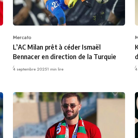
Mercato
M
Category
C
L’AC Milan prêt à céder Ismaël
K
Bennacer en direction de la Turquie
Publié
P
4 septembre 2025
1 min lire
4