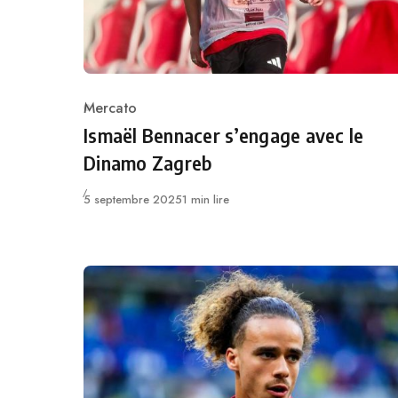
Mercato
Category
Ismaël Bennacer s’engage avec le
Dinamo Zagreb
Publié
5 septembre 2025
1 min lire