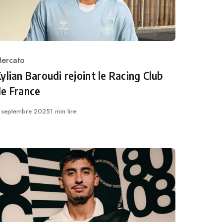
ercato
ategory
ylian Baroudi rejoint le Racing Club
de France
ublié
 septembre 2025
1 min lire