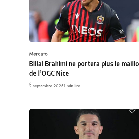
Mercato
Category
Billal Brahimi ne portera plus le maill
de l’OGC Nice
Publié
2 septembre 2025
1 min lire