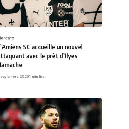
ercato
ategory
’Amiens SC accueille un nouvel
ttaquant avec le prêt d’Ilyes
Hamache
ublié
 septembre 2025
1 min lire