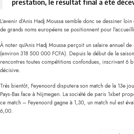
prestation, le résultat final a été déce
L’avenir d’Anis Hadj Moussa semble donc se dessiner loin 
de grands noms européens se positionnent pour l’accueilli
À noter qu’Anis
Hadj Moussa perçoit un salaire annuel de
(environ 318 500 000 FCFA)
. Depuis le début de la saison
rencontres toutes compétitions confondues, inscrivant 6 bu
décisive.
Très bientôt, Feyenoord disputera son match de la 13e j
Pays-Bas face à Nijmegen. La société de paris 1xbet prop
ce match – Feyenoord gagne à 1,30, un match nul est év
6,00.
TAGS