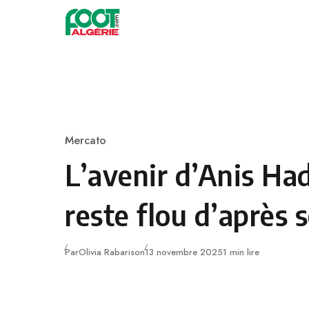
Skip to content
Football
Mercato
Category
L’avenir d’Anis Ha
reste flou d’après 
Publié
Par
Olivia Rabarison
13 novembre 2025
1 min lire