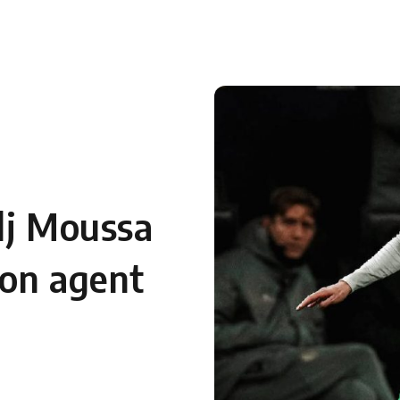
 en Algérie
Equipes Nationales
Verts du Monde
Chaînes-
dj Moussa
son agent