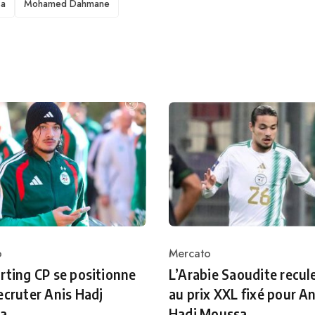
sa
Mohamed Dahmane
o
Mercato
ry
Category
rting CP se positionne
L’Arabie Saoudite recul
ecruter Anis Hadj
au prix XXL fixé pour An
a
Hadj Moussa