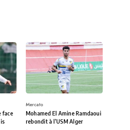
Mercato
Category
e face
Mohamed El Amine Ramdaoui
is
rebondit à l’USM Alger