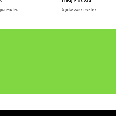
Publié
ago
1 min lire
6 juillet 2026
1 min lire