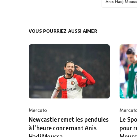
Anis Hadj Mous
VOUS POURRIEZ AUSSI AIMER
Mercato
Mercat
Category
Catego
Newcastle remet les pendules
Le Spo
à l’heure concernant Anis
pour r
Hadj Moussa
Mouss