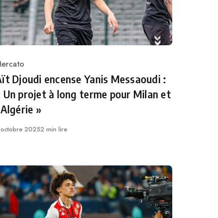
ercato
ategory
ït Djoudi encense Yanis Messaoudi :
 Un projet à long terme pour Milan et
’Algérie »
ublié
 octobre 2025
2 min lire