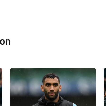
 en Algérie
Equipes Nationales
Verts du Monde
Chaînes-
son