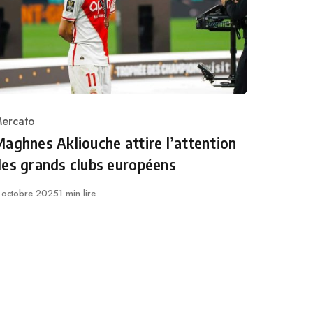
ercato
ategory
aghnes Akliouche attire l’attention
des grands clubs européens
ublié
 octobre 2025
1 min lire