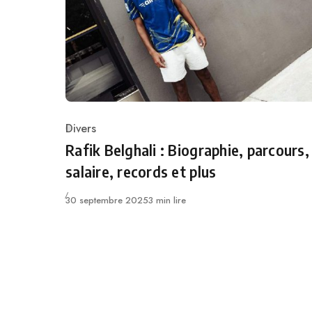
Divers
Category
Rafik Belghali : Biographie, parcours,
salaire, records et plus
Publié
30 septembre 2025
3 min lire