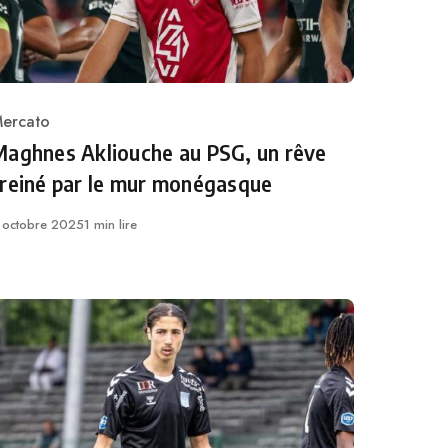
ercato
ategory
Maghnes Akliouche au PSG, un rêve
freiné par le mur monégasque
ublié
 octobre 2025
1 min lire