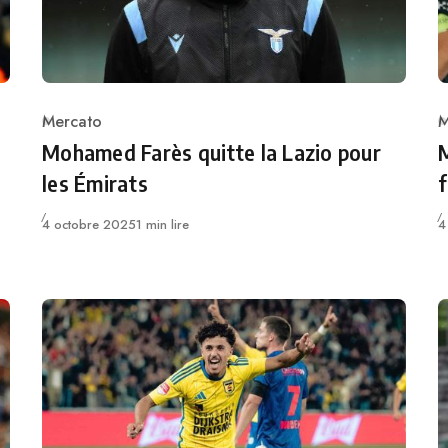
Mercato
M
Category
C
Mohamed Farès quitte la Lazio pour
les Émirats
Publié
P
4 octobre 2025
1 min lire
4