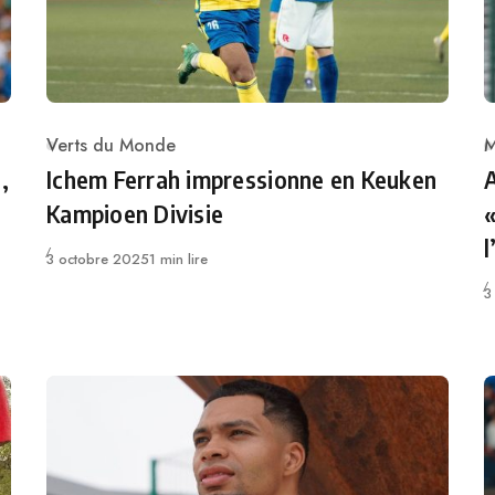
Verts du Monde
M
Category
C
,
Ichem Ferrah impressionne en Keuken
A
Kampioen Divisie
«
l
Publié
3 octobre 2025
1 min lire
P
3