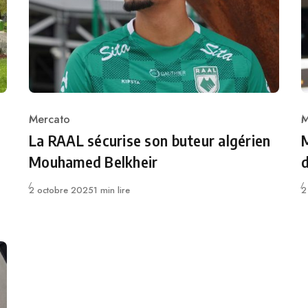
Mercato
M
Category
C
La RAAL sécurise son buteur algérien
M
Mouhamed Belkheir
Publié
P
2 octobre 2025
1 min lire
2