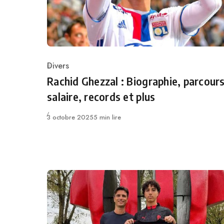
Divers
Category
Rachid Ghezzal : Biographie, parcours
salaire, records et plus
Publié
3 octobre 2025
5 min lire