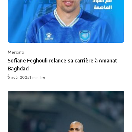
Mercato
Category
Sofiane Feghouli relance sa carrière à Amanat
Baghdad
Publié
5 août 2025
1 min lire