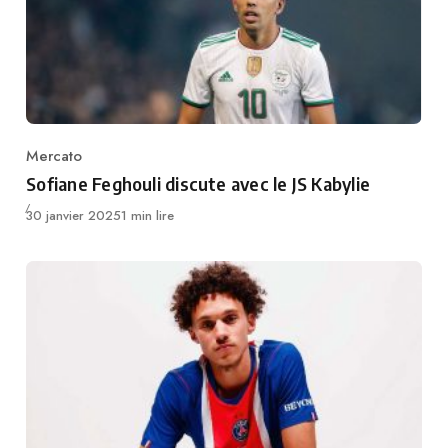
Mercato
Category
Sofiane Feghouli discute avec le JS Kabylie
Publié
30 janvier 2025
1 min lire