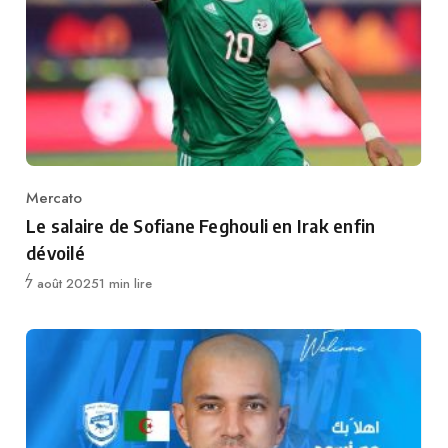
Mercato
Category
Le salaire de Sofiane Feghouli en Irak enfin
dévoilé
Publié
7 août 2025
1 min lire