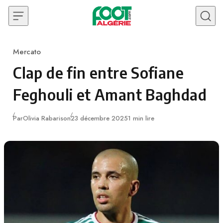
Skip to content
Mercato
Category
Clap de fin entre Sofiane
Feghouli et Amant Baghdad
Publié
Par
Olivia Rabarison
23 décembre 2025
1 min lire