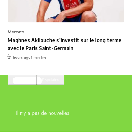
Mercato
Category
Maghnes Akliouche s’investit sur le long terme
avec le Paris Saint-Germain
Publié
21 hours ago
1 min lire
En vedette
Populaire
Il n'y a pas de nouvelles.