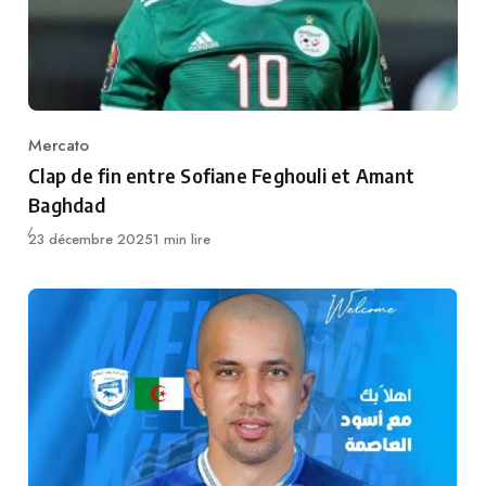
Mercato
Category
Clap de fin entre Sofiane Feghouli et Amant
Baghdad
Publié
23 décembre 2025
1 min lire