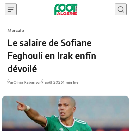
Skip to content
Mercato
Category
Le salaire de Sofiane
Feghouli en Irak enfin
dévoilé
Publié
Par
Olivia Rabarison
7 août 2025
1 min lire