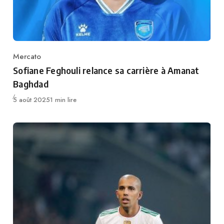
Mercato
Category
Sofiane Feghouli relance sa carrière à Amanat
Baghdad
Publié
5 août 2025
1 min lire