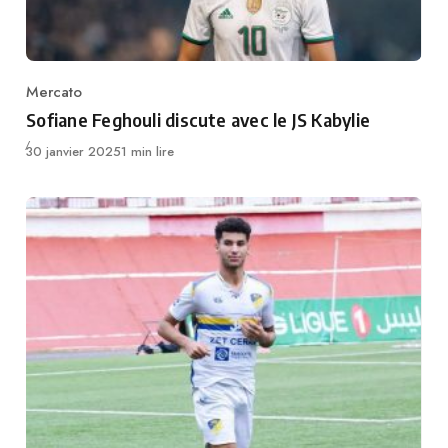
Mercato
Category
Sofiane Feghouli discute avec le JS Kabylie
Publié
30 janvier 2025
1 min lire