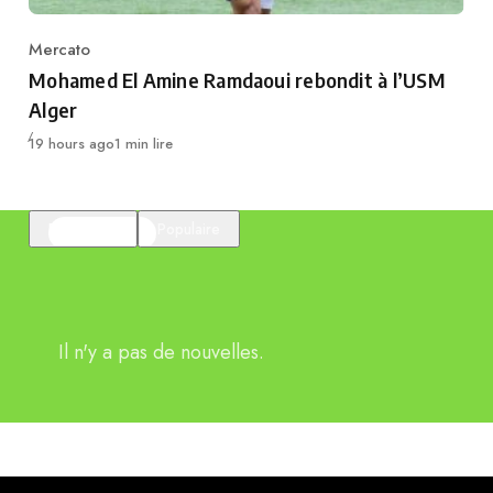
Mercato
Category
Mohamed El Amine Ramdaoui rebondit à l’USM
Alger
Publié
19 hours ago
1 min lire
En vedette
Populaire
Il n'y a pas de nouvelles.